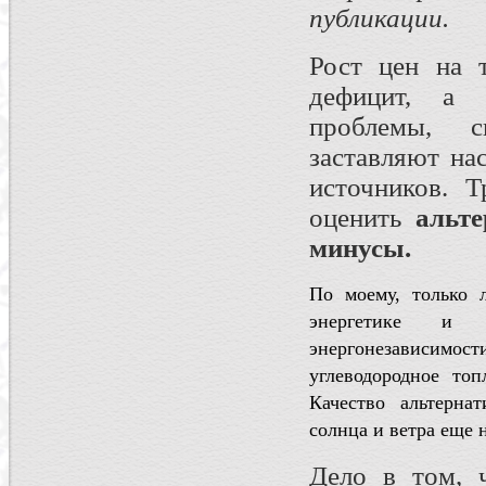
публикации.
Рост цен на 
дефицит, а 
проблемы, с
заставляют на
источников. Т
оценить
альт
минусы.
По моему, только 
энергетике и 
энергонезависимос
углеводородное то
Качество альтерна
солнца и ветра еще 
Дело в том, ч