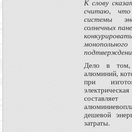
К слову сказа
считаю, что
системы эн
солнечных пан
конкурироват
монопольног
подтверждени
Дело в том,
алюминий, кот
при изгото
электрическа
составля
алюминиевопл
дешевой энер
затраты.