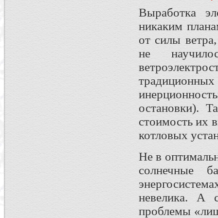
Выработка эл
никаким плана
от силы ветра
не научил
ветроэлектро
традиционны
инерционност
остановки). Т
стоимость их 
котловых уста
Не в оптималь
солнечные б
энергосистема
невелика. А 
проблемы «лиш