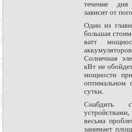
течение дня 
зависит от пог
Один из глав
большая стоимо
ватт мощно
аккумуляторов
Солнечная эл
кВт не обойде
мощности при
оптимальном п
сутки.
Снабдить с
устройствами
весьма пробле
занимает площ