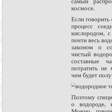
самый распро
космосе.
Если говорить 
процесс соед
кислородом, с
почти весь вод
законом о со
чистый водоро
составные ч
потратить не 
чем будет полу
Поэтому специ
о водороде, 
Можно говор