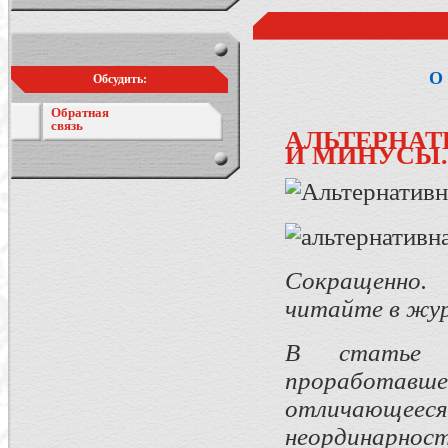
О 
Обсудить:
Обратная
связь
АЛЬТЕРНА
И МИНУСЫ.
Сокращенно
читайте в жур
В статье п
проработав
отличающее
неординарно