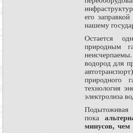
переоборудова
инфраструктур
его заправкой
нашему государ
Остается од
природным га
неисчерпаемы.
водород для п
автотранспор
природного г
технология эн
электролиза во
Подытожива
пока
альтерн
минусов, чем