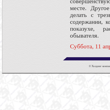
совершенствую
месте. Друго
делать с трез
содержании, к
показухе, ра
обывателя.
Суббота, 11 апр
© Холдинг компан