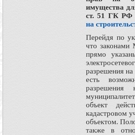
имущества
для
ст. 51 ГК Р
на строительс
Перейдя по ук
что законами 
прямо указан
электросете
разрешения на 
есть возмож
разрешения 
муниципалитет
объект дейст
кадастровом у
объектом. Пол
также в отно