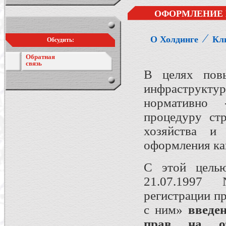
ОФОРМЛЕНИЕ 
⁄
О Холдинге
Кл
Обсудить:
Обратная
связь
В целях повы
инфраструкт
нормативно
процедуру стр
хозяйства и
оформления ка
С этой целью
21.07.1997
регистрации п
с ним»
введен
прав на от