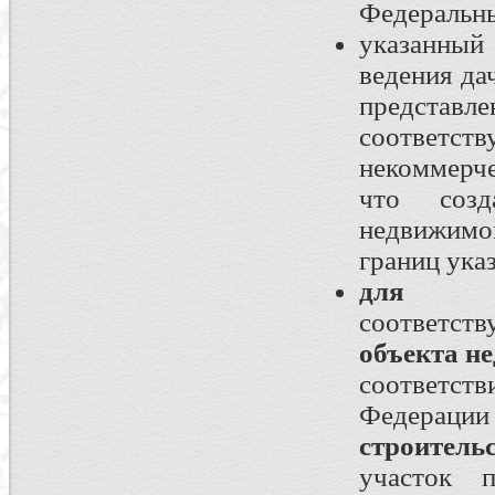
Федеральны
указанный
ведения да
предста
соответст
некоммерч
что созд
недвижимо
границ ука
для стр
соответст
объекта н
соответст
Федера
строитель
участок п