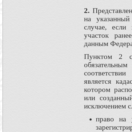
2.
Представлен
на указанный
случае, если
участок ране
данным Федерал
Пунктом 2 с
обязательным
соответствии
является када
котором расп
или созданны
исключением сл
право на 
зарегист