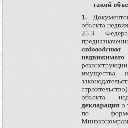
такой объ
1.
Документом
объекта недвиж
25.3 Федер
предназначенн
садоводства
з
недвижимого
реконструкц
имущества 
законодател
строительств
объекта не
декларация
о
по форме
Минэкономразв