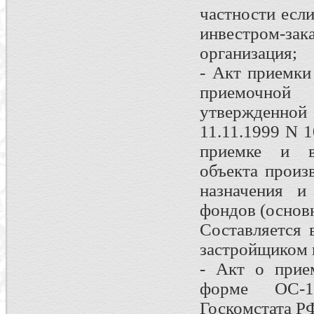
частности есл
инвестром-зак
организация;
- Акт приемки
приемочной
утвержденной
11.11.1999 N 
приемке и вв
объекта произ
назначения и
фондов (основ
Составляется 
застройщиком 
- Акт о прием
форме ОС-1а
Госкомстата РФ