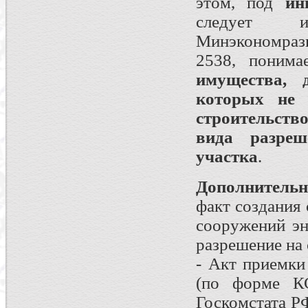
этом, под
ин
следует и
Минэкономраз
2538, поним
имущества, д
которых не 
строительство
вида разреш
участка
.
Дополнитель
факт создания 
сооружений эн
разрешение на 
- Акт приемки
(по форме КС
Госкомстата РФ