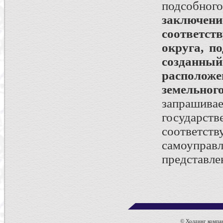
подсобно
заключени
соответст
округа, п
созданны
располож
земельног
запрашив
государ
соответ
самоуправ
представле
© Холдинг компан