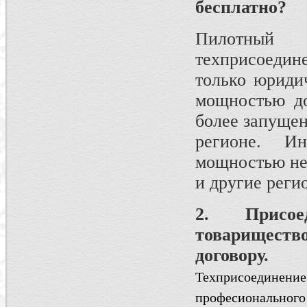
бесплатно?
Пилотный
техприсоеди
только юриди
мощностью до
более запущен
регионе. И
мощностью не 
и другие реги
2. Присое
товарищес
договору.
Техприсоединен
професиональног