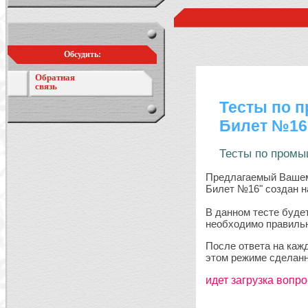
Обсудить:
Обратная
связь