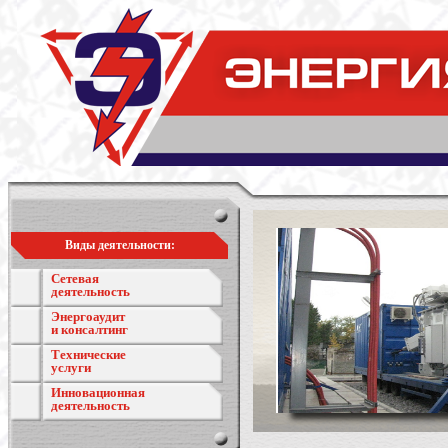
Виды деятельности:
Сетевая
деятельность
Энергоаудит
и консалтинг
Технические
услуги
Инновационная
деятельность