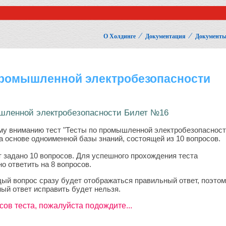
⁄
⁄
О Холдинге
Документация
Документы