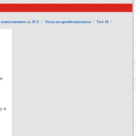
⁄
⁄
⁄
 ответственного за ЭСХ
Тесты по промбезопасности
Тест 16