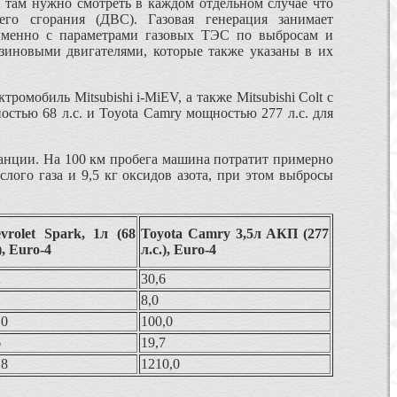
и там нужно смотреть в каждом отдельном случае что
го сгорания (ДВС). Газовая генерация занимает
 именно с параметрами газовых ТЭС по выбросам и
зиновыми двигателями, которые также указаны в их
омобиль Mitsubishi i-MiEV, а также Mitsubishi Colt с
ностью 68 л.с. и Toyota Camry мощностью 277 л.с. для
танции. На 100 км пробега машина потратит примерно
слого газа и 9,5 кг оксидов азота, при этом выбросы
vrolet Spark, 1л (68
Toyota Camry 3,5л АКП (277
), Euro-4
л.с.), Euro-4
2
30,6
8,0
,0
100,0
6
19,7
,8
1210,0