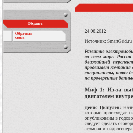
Обсудить:
24.08.2012
Обратная
связь
Источник: SmartGrid.ru
Развитие электромоб
во всем мире. Росси
ближайшей перспект
продвигает компания 
специалисты, новая 
на проверенные данные
Миф 1: Из-за выб
двигателем внутре
Денис Цыпулев:
Начне
которые происходят н
опубликованы в годовом
следует сделать оговор
атомная и гидрогенера