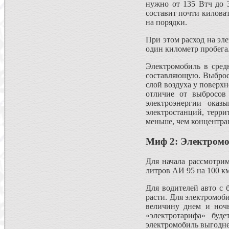
нужно от 135 Втч до 
составит почти киловат
на порядки.
При этом расход на эл
один километр пробега
Электромобиль в сред
составляющую. Выбросы
слой воздуха у поверх
отличие от выбросов
электроэнергии оказ
электростанций, терри
меньше, чем концентра
Миф 2: Электромоб
Для начала рассмотрим
литров АИ 95 на 100 км
Для водителей авто с 
расти. Для электромоби
величину днем и ночь
«электротарифа» буд
электромобиль выгодне