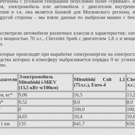
 Регионы с угольной генерацией безусловно более «грязные», 
м, электромобиль или автомобиль с двигателем внутренне
ния и т.к. она является базовой для Московского региона,
 другой стороны – мы взяли данные по выбросам машин с бен
ссмотрели автомобили различных классов и характеристик: электр
л мощностью 70 л.с., Chevrolet Spark с двигателем 1,8 л и мощ
и.
оторые происходят при выработке электроэнергии на электрос
одства которых в атмосферу выбрасывается порядка 9 кг углеки
лю.
Электромобиль
азатели
Mitsubishi Colt 1,1
Che
Mitsubishi i-MiEV
(75л.с.), Euro-4
л.с.
(13,5 кВт ч/100км)
м, кг*
9,06
16,5
13,
м*
9,52
8,0
8,0
*
0
100,0
100
4,65
10,4
10,
 1 км
135
641,7
650