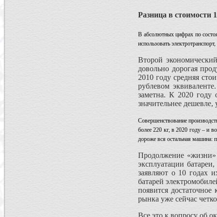
Разница в стоимости 
В абсолютных цифрах по состоя
использовать электротранспорт,
Второй экономический
довольно дорогая про
2010 году средняя стои
рублевом эквиваленте.
заметна. К 2020 году 
значительнее дешевле,
Совершенствование производства
более 220 кг, в 2020 году – и 
дороже вся остальная машина: по
Продолжение «жизни» 
эксплуатации батареи,
заявляют о 10 годах 
батарей электромобилей
появится достаточное 
рынка уже сейчас четк
Все это к вопросу об о