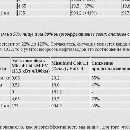
4,65
19,5 (+87%)
19,
 1 км
135
904,2 (+41%)
917
ем на 50% чище и на 80% энергоэффективнее своих аналогов с
оставит от 22% до 125%. Согласитесь, ситуация меняется карди
м СО2, то с учетом выбросов нефтезаводов это соотношение зна
Электромобиль
Mitsubishi Colt 1,1
Снижение
Mitsubishi i-MiEV
лей
(75л.с.) , Euro-4
при использовани
(13,5 кВт ч/100км)
м, кг
9,06
20,2
55%
м
9,52
18,0
47%
0
181,2
-
4,65
19,5
76%
 1 км
135
904,2
85%
 показателю, как энергоэффективность мы видим, для того, чт