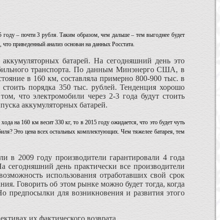
 году – почти 3 рубля. Таким образом, чем дальше – тем выгоднее будет
 что приведенный анализ основан на данных Росстата.
 аккумуляторных батарей. На сегодняшний день это
обильного транспорта. По данным Минэнерго США, в
стояние в 160 км, составляла примерно 800-900 тыс. в
т стоить порядка 350 тыс. рублей. Тенденция хорошо
том, что электромобили через 2-3 года будут стоить
ыпуска аккумуляторных батарей.
да на 160 км весит 330 кг, то в 2015 году ожидается, что это будет чуть
мобиля? Это цена всех остальных комплектующих. Чем тяжелее батарея, тем
и в 2009 году производители гарантировали 4 года
 На сегодняшний день практически все производители
 возможность использования отработавших свой срок
ния. Говорить об этом рынке можно будет тогда, когда
. Но предпосылки для возникновения и развития этого
ективах их фактического возврата.