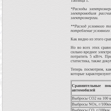
Таблица 1.
*Расходы электроэнер
электромобиля расс
электроэнергии.
**Расход условного т
потребление условного
Как видно из этого сра
Но во всех этих срав
сильно вреднее электр
потратить 5 кВтч. Пр
статистика, также док
Теперь посмотрим, ка
которые характеризуют
Сравнительные пок
автомобилей
Выбросы СО2 на 100 к
Выбросы NOx, г/100к
Выбросы CO, г/100км