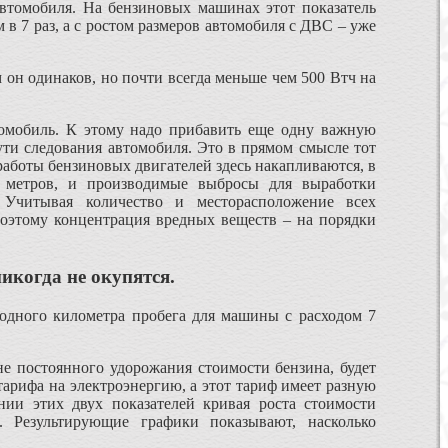
автомобиля. На бензиновых машинах этот показатель
 в 7 раз, а с ростом размеров автомобиля с ДВС – уже
 он одинаков, но почти всегда меньше чем 500 Втч на
омобиль. К этому надо прибавить еще одну важную
ути следования автомобиля. Это в прямом смысле тот
работы бензиновых двигателей здесь накапливаются, в
 метров, и производимые выбросы для выработки
 Учитывая количество и месторасположение всех
Поэтому концентрация вредных веществ – на порядки
икогда не окупятся.
 одного километра пробега для машины с расходом 7
не постоянного удорожания стоимости бензина, будет
 тарифа на электроэнергию, а этот тариф имеет разную
ии этих двух показателей кривая роста стоимости
. Результирующие графики показывают, насколько