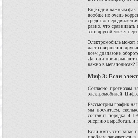
Еще одни важным факто
вообще не очень корре
средство передвижения
равно, что сравнивать
зато другой может верт
Электромобиль может т
дает совершенно други
всем диапазоне оборот
Да, они проигрывают в
важно в мегаполисах? Н
Миф 3: Если элект
Согласно прогнозам э
электромобилей. Цифра 
Рассмотрим график нагр
мы посчитаем, скольк
составит порядка 4 Г
энергию выработать и п
Если взять этот запас
проблем заряжаться в