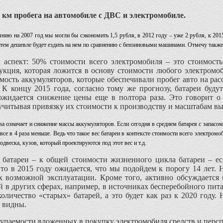
1 км пробега на автомобиле с ДВС и электромобиле.
нию на 2007 год мы могли бы сэкономить 1,5 рубля, в 2012 году – уже 2 рубля, к 2015
 тем дешевле будет ездить на нем по сравнению с бензиновыми машинами. Отмечу также,
 аспект: 50% стоимости всего электромобиля – это стоимость
дукция, которая ложится в основу стоимости любого электром
мость аккумуляторов, которые обеспечивали пробег авто на рас
 К концу 2015 года, согласно тому же прогнозу, батареи буду
ожидается снижение цены еще в полтора раза. Это говорит о 
 учитывая привязку их стоимости к производству и масштабам в
 означает и снижение массы аккумуляторов. Если сегодня в среднем батарея с запасом хо
вовсе в 4 раза меньше. Ведь что такое вес батареи в контексте стоимости всего электро
двеска, кузов, который проектируются под этот вес и т.д.
батареи – к общей стоимости жизненного цикла батареи – есл
 то в 2015 году ожидается, что мы подойдем к порогу 14 лет.
их возможной эксплуатации. Кроме того, активно обсуждается
 в других сферах, например, в источниках бесперебойного пита
количество «старых» батарей, а это будет как раз к 2020 году
о видны.
купаемости вложенных в покупку электромобиля средств и персп