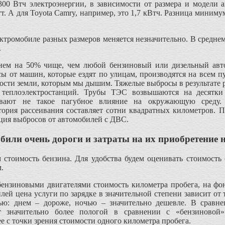
300 Втч электроэнергии, в зависимости от размера и модели 
т. А для Toyota Camry, например, это 1,7 кВтч. Разница минимум
ектромобиле разных размеров меняется незначительно. В среднем
.
нем на 50% чище, чем любой бензиновый или дизельный авт
 от машин, которые ездят по улицам, производятся на всем п
ности земли, которым мы дышим. Тяжелые выбросы в результате 
 теплоэлектростанций. Трубы ТЭС возвышаются на десятки
ывают не такое пагубное влияние на окружающую среду.
тория рассеивания составляет сотни квадратных километров. 
ция выбросов от автомобилей с ДВС.
или очень дороги и затраты на их приобретение н
 стоимость бензина. Для удобства будем оценивать стоимость
.
бензиновыми двигателями стоимость километра пробега, на фо
лей цена услуги по зарядке в значительной степени зависит от
ю: днем – дороже, ночью – значительно дешевле. В сравнен
ет значительно более пологой в сравнении с «бензиновой»
е с точки зрения стоимости одного километра пробега.