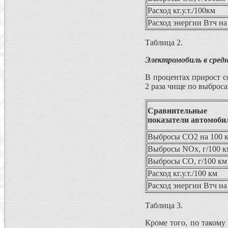
Расход кг.у.т./100км
Расход энергии Втч на
Таблица 2.
Электромобиль в средн
В процентах прирост с
2 раза чище по выброса
Сравнительные
показатели автомоби
Выбросы СО2 на 100 к
Выбросы NOx, г/100 к
Выбросы CO, г/100 км
Расход кг.у.т./100 км
Расход энергии Втч на
Таблица 3.
Кроме того, по такому