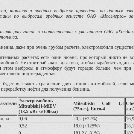
гии, топлива и вредных выбросов приведены по данным заво
читаны по выбросам вредных веществ ОАО «Мосэнерго» за
оплива рассчитан в соответствии с указаниями ОАО «Холдин
 топлива.
внения, даже при очень грубом расчете, электромобили существ
нительных расчетах есть один нюанс, про который никто не в
омобилей. Не стоит забывать: для того, чтобы выработать один
и этом выбросы в атмосферу будут гораздо больше, чем при
ументально подтвержденная.
к будет выглядеть сравнение двух типов автомобилей, если 
 переработку нефти для получения бензина.
Электромобиль
азатели
Mitsubishi Colt 1,1
Che
Mitsubishi i-MiEV
(75л.с.), Euro-4
л.с.
(13,5 кВт ч/100км)
м, кг
9,06
20,2 (+22%)
16,
м
9,52
18,0 (+125%)
18,
0
181,2 (+81%)
182