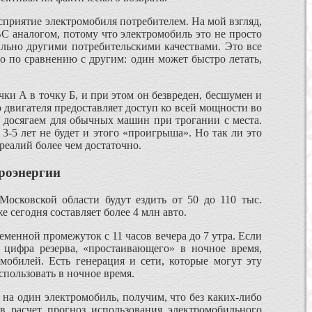
сприятие электромобиля потребителем. На мой взгляд,
С аналогом, потому что электромобиль это не просто
льно другими потребительскими качествами. Это все
го по сравнению с другим: один может быстро летать,
ки А в точку Б, и при этом он безвреден, бесшумен и
 двигателя предоставляет доступ ко всей мощности во
е досягаем для обычных машин при трогании с места.
3-5 лет не будет и этого «проигрыша». Но так ли это
 реалий более чем достаточно.
троэнергии
Московской области будут ездить от 50 до 110 тыс.
 сегодня составляет более 4 млн авто.
еменной промежуток с 11 часов вечера до 7 утра. Если
 цифра резерва, «простаивающего» в ночное время,
мобилей. Есть генерация и сети, которые могут эту
спользовать в ночное время.
 на один электромобиль, получим, что без каких-либо
в расчет прогноз использования электромобильного