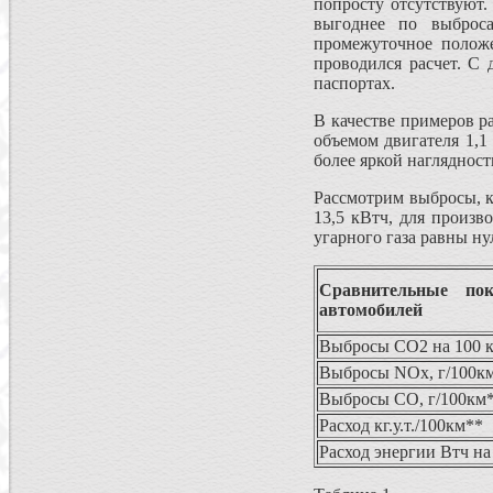
попросту отсутствуют.
выгоднее по выброса
промежуточное положе
проводился расчет. С
паспортах.
В качестве примеров ра
объемом двигателя 1,1 
более яркой наглядност
Рассмотрим выбросы, к
13,5 кВтч, для произв
угарного газа равны ну
Сравнительные пок
автомобилей
Выбросы СО2 на 100 к
Выбросы NOx, г/100к
Выбросы CO, г/100км
Расход кг.у.т./100км**
Расход энергии Втч на