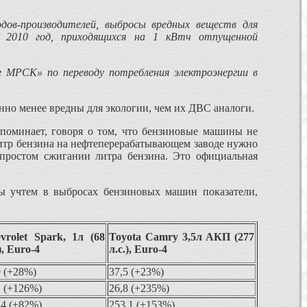
дов-производителей, выбросы вредных веществ для
 2010 год, приходящихся на 1 кВтч отпущенной
г МРСК» по переводу потребления электроэнергии в
енно менее вредны для экологии, чем их ДВС аналоги.
споминает, говоря о том, что бензиновые машины не
 литр бензина на нефтеперерабатывающем заводе нужно
 простом сжигании литра бензина. Это официальная
мы учтем в выбросах бензиновых машин показатели,
vrolet Spark, 1л (68
Toyota Camry 3,5л АКП (277
), Euro-4
л.с.), Euro-4
9 (+28%)
37,5 (+23%)
1 (+126%)
26,8 (+235%)
,4 (+82%)
253,1 (+153%)