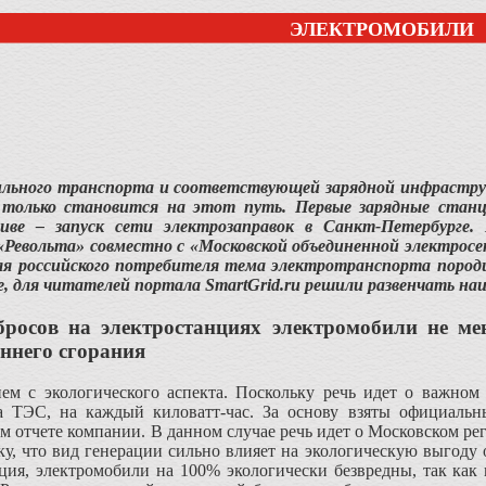
ЭЛЕКТРОМОБИЛИ
ильного транспорта и соответствующей зарядной инфрастру
я только становится на этот путь. Первые зарядные станц
иве – запуск сети электрозаправок в Санкт-Петербурге.
«Револьта» совместно с «Московской объединенной электрос
для российского потребителя тема электротранспорта поро
, для читателей портала SmartGrid.ru решили развенчать наи
росов на электростанциях электромобили не ме
ннего сгорания
м с экологического аспекта. Поскольку речь идет о важном
а ТЭС, на каждый киловатт-час. За основу взяты официальн
 отчете компании. В данном случае речь идет о Московском рег
ку, что вид генерации сильно влияет на экологическую выгоду 
ция, электромобили на 100% экологически безвредны, так как