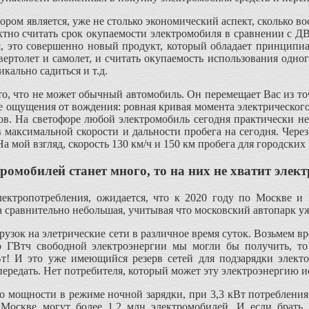
ром является, уже не столько экономический аспект, сколько во
ктно считать срок окупаемости электромобиля в сравнении с ДВ
, это совершенно новый продукт, который обладает принципиа
 вертолет и самолет, и считать окупаемость использования одно
икально садиться и т.д.
о, что не может обычный автомобиль. Он перемещает Вас из точ
е ощущения от вождения: ровная кривая момента электрического
ов. На светофоре любой электромобиль сегодня практически н
 максимальной скорости и дальности пробега на сегодня. Через 
а мой взгляд, скорость 130 км/ч и 150 км пробега для городских
ромобилей станет много, то на них не хватит элек
лектропотребления, ожидается, что к 2020 году по Москве и 
сравнительно небольшая, учитывая что московский автопарк уже
узок на элетрические сети в различное время суток. Возьмем вр
о ГВтч свободной электроэнергии мы могли бы получить, то
Вт! И это уже имеющийся резерв сетей для подзарядки электо
ередать. Нет потребителя, который может эту электроэнергию и
 по мощности в режиме ночной зарядки, при 3,3 кВт потребления
 Москве могут более 1,2 млн электромобилей. И если брать 