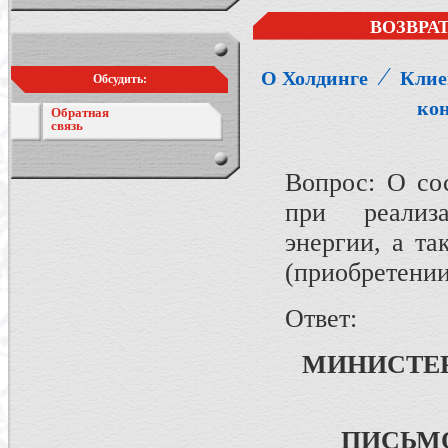
ВОЗВРА
⁄
О Холдинге
Клие
Обсудить:
ко
Обратная
связь
Вопрос: О со
при реализа
энергии, а т
(приобретени
Ответ:
МИНИСТЕ
ПИСЬМ