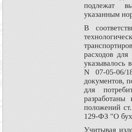
подлежат в
указанным но
В соответст
технологичес
транспортиро
расходов для
указывалось 
N 07-05-06/
документов, 
для потреби
разработаны 
положений ст.
129-ФЗ "О бух
Учитывая изл