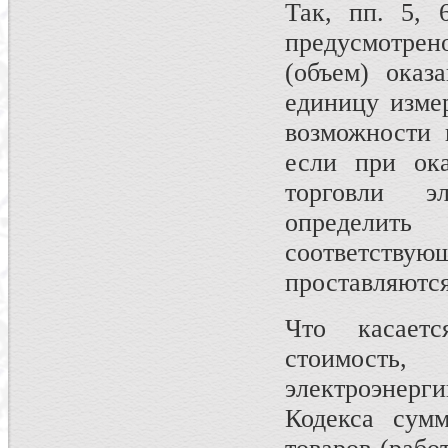
Так, пп. 5, 
предусмотрен
(объем) оказ
единицу изме
возможности 
если при ока
торговли э
определит
соответст
проставляются
Что касает
стоимость
электроэнергии
Кодекса сумм