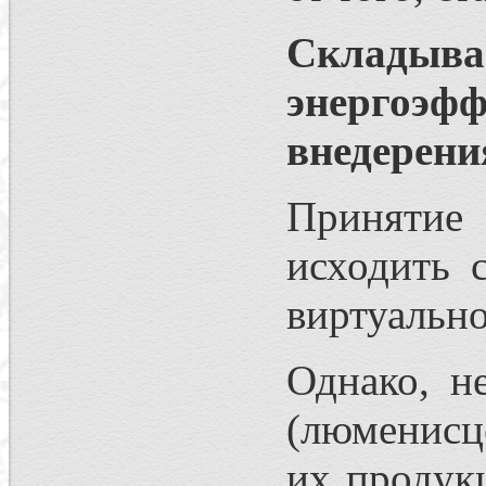
Складыва
энергоэ
внедерен
Принятие 
исходить 
виртуальн
Однако, н
(люменисц
их продук