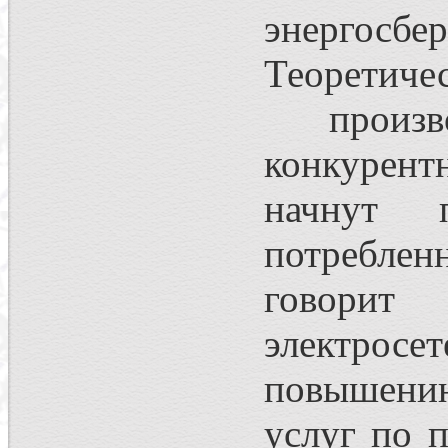
энергос
Теоретич
произво
конкурент
начнут 
потребле
говорит
электрос
повышению
услуг по 