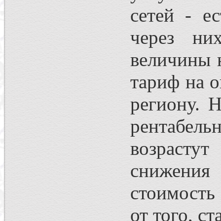
сетей - е
через ни
величины 
тариф на о
региону. 
рентабель
возрасту
снижения
стоимость
от того, с