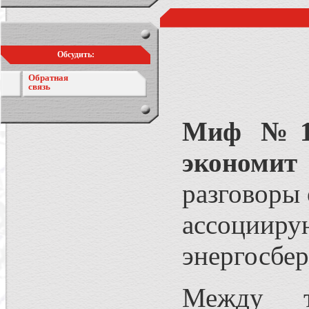
Обсудить:
Обратная
связь
Миф №1.
экономит
разговоры
ассоции
энергосбе
Между т