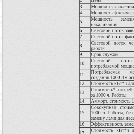
2
Цена
3
Мощность заявленна
4
Мощность фактичес
Мощность замен
5
накаливания
6
Световой поток зая
7
Световой поток фак
Световой поток че
8
работы
9
Срок службы
Световой пот
10
потребляемой мощн
Потребляемая м
11
создания 1000 Лм о
12
Стоимость кВт*ч дл
Стоимость* потреб
13
за 1000 ч. Работы
14
Амморт. стоимость 1
Совокупная стоимо
15
1000 ч. Работы, без
замену ламп для нас
16
Эффективность зам
Стоимость кВт*ч д
17