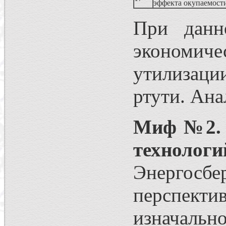
эффекта окупаемост
При данн
экономиче
утилизаци
ртути. Ана
Миф №2. 
техноло
Энергосб
перспекти
изначальн