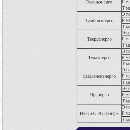
Р ма
Рязаньэнерго
Т м
Э г
Р ма
Тамбовэнерго
Т м
Э г
Р ма
Тверьэнерго
Т м
Э г
Р ма
Тулаэнерго
Т м
Э г
Р ма
Смоленскэнерго
Т м
Э г
Р ма
Ярэнерго
Т м
Э г
Р ма
Итого ОЭС Центра
Т м