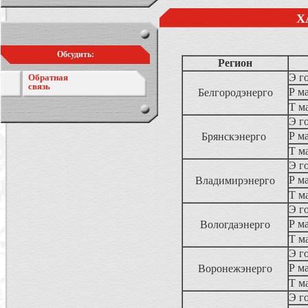
Х
Обсудить:
Регион
Э г
Обратная
связь
Р ма
Белгородэнерго
Т м
Э г
Р ма
Брянскэнерго
Т м
Э г
Р ма
Владимирэнерго
Т м
Э г
Р ма
Вологдаэнерго
Т м
Э г
Р ма
Воронежэнерго
Т м
Э г