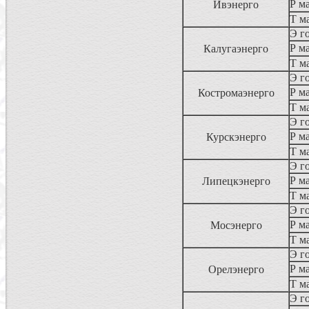
Р ма
Ивэнерго
Т м
Э г
Р ма
Калугаэнерго
Т м
Э г
Р ма
Костромаэнерго
Т м
Э г
Р ма
Курскэнерго
Т м
Э г
Р ма
Липецкэнерго
Т м
Э г
Р ма
Мосэнерго
Т м
Э г
Р ма
Орелэнерго
Т м
Э г