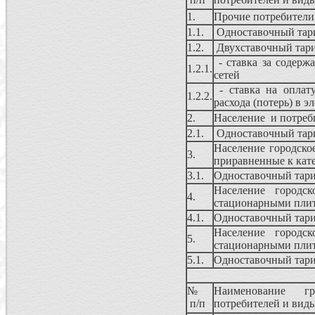
1.
Прочие потребители
1.1.
Одноставочный та
1.2.
Двухставочный та
- ставка за содерж
1.2.1.
сетей
- ставка на оплату
1.2.2.
расхода (потерь) в э
2.
Население и потреб
2.1.
Одноставочный та
Население городско
3.
приравненные к кат
3.1.
Одноставочный тар
Население городс
4.
стационарными плит
4.1.
Одноставочный тар
Население городс
5.
стационарными плит
5.1.
Одноставочный тар
№
Наименование гр
п/п
потребителей и вид