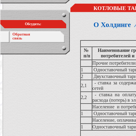
КОТЛОВЫЕ ТА
О Холдинге
Обсудить:
Обратная
связь
№
Наименование гр
п/п
потребителей и
Прочие потребители
1
Одноставочный та
2
Двухставочный та
- ставка за содерж
2,1
сетей
- ставка на оплату
2,2
расхода (потерь) в э
Население и потреби
1
Одноставочный та
Население, оплачив
1
Одноставочный тар