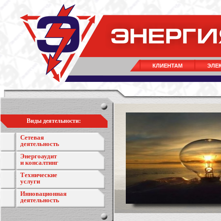
КЛИЕНТАМ
ЭЛЕ
Виды деятельности:
Сетевая
деятельность
Энергоаудит
и консалтинг
Технические
услуги
Инновационная
деятельность