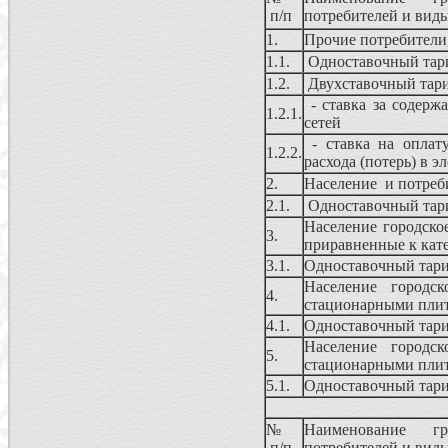
п/п
потребителей и вид
1.
Прочие потребители
1.1.
Одноставочный та
1.2.
Двухставочный та
- ставка за содерж
1.2.1.
сетей
- ставка на оплату
1.2.2.
расхода (потерь) в э
2.
Население и потреб
2.1.
Одноставочный та
Население городско
3.
приравненные к кат
3.1.
Одноставочный тар
Население городс
4.
стационарными плит
4.1.
Одноставочный тар
Население городс
5.
стационарными плит
5.1.
Одноставочный тар
№
Наименование гр
п/п
потребителей и вид