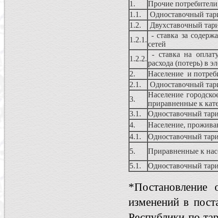
1.
Прочие потребители
1.1.
Одноставочный та
1.2.
Двухставочный та
- ставка за содерж
1.2.1.
сетей
- ставка на оплату
1.2.2.
расхода (потерь) в э
2.
Население и потреб
2.1.
Одноставочный та
Население городско
3.
приравненные к кат
3.1.
Одноставочный тар
4.
Население, прожива
4.1.
Одноставочный тар
5.
Приравненные к нас
5.1.
Одноставочный тар
*Постановление 
изменений в пост
Республики по та