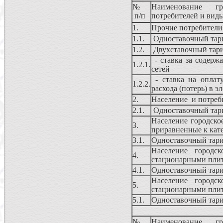
№
Наименование гр
п/п
потребителей и вид
1.
Прочие потребители
1.1.
Одноставочный та
1.2.
Двухставочный та
- ставка за содерж
1.2.1.
сетей
- ставка на оплату
1.2.2.
расхода (потерь) в э
2.
Население и потреб
2.1.
Одноставочный та
Население городско
3.
приравненные к кат
3.1.
Одноставочный тар
Население городс
4.
стационарными плит
4.1.
Одноставочный тар
Население городс
5.
стационарными плит
5.1.
Одноставочный тар
№
Наименование гр