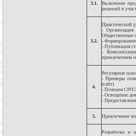
3.1.
Включение пре
решений и участ
Практический у
- Организация
Общественные о
3.2.
- Формирование
- Публикация с
- Комплектаци
привлечением о
Регулярное осве
- Примеры помо
(сайт)
4.
- Позиция СРПЭ
- Освещение де
- Предоставлен
5.
Привлечение но
Разработка и 