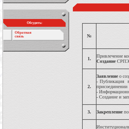
Обсудить:
Обратная
№
связь
Привлечение ком
1.
Создание
СРПЭ (
Заявление
о со
- Публикация в
2.
присоединении
- Информационн
- Создание и за
3.
Закрепление
по
Институциональ