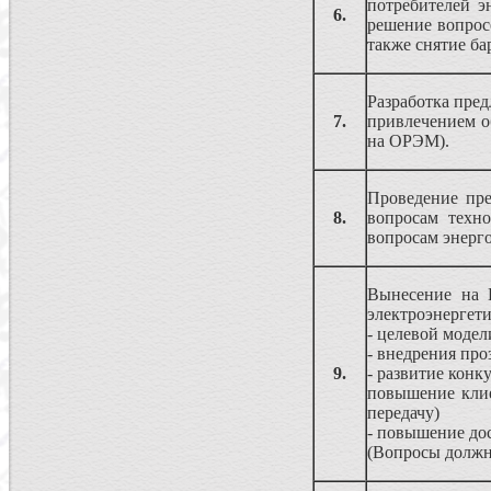
потребителей 
6.
решение вопрос
также снятие ба
Разработка пре
7.
привлечением о
на ОРЭМ).
Проведение пре
8.
вопросам техно
вопросам энерго
Вынесение на 
электроэнергети
- целевой модел
- внедрения пр
9.
- развитие кон
повышение клие
передачу)
- повышение до
(Вопросы должн