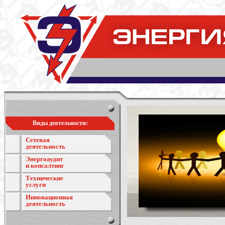
Виды деятельности:
Сетевая
деятельность
Энергоаудит
и консалтинг
Технические
услуги
Инновационная
деятельность