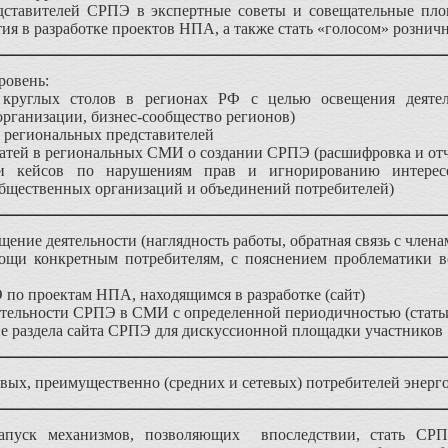
дставителей СРПЭ в экспертные советы и совещательные пло
ия в разработке проектов НПА, а также стать «голосом» рознич
ровень:
 круглых столов в регионах РФ с целью освещения дея
рганизации, бизнес-сообщество регионов)
 региональных представителей
татей в региональных СМИ о создании СРПЭ (расшифровка и отч
и кейсов по нарушениям прав и игнорированию интересо
бщественных организаций и объединений потребителей)
щение деятельности (наглядность работы, обратная связь с чле
щи конкретным потребителям, с пояснением проблематики во
 по проектам НПА, находящимся в разработке (сайт)
ятельности СРПЭ в СМИ с определенной периодичностью (стать
ие раздела сайта СРПЭ для дискуссионной площадки участников
вых, преимущественно (средних и сетевых) потребителей энерг
запуск механизмов, позволяющих впоследствии, стать С