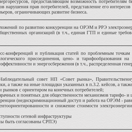
энергоресурсов, предоставляющим возможность потребителям
ов нарушения прав потребителей, представление его интересов 
рьеров, ограничивающих развитие бизнеса.
дложений по развитию конкуренции на ОРЭМ и РРЭ электроэне
бщественных организаций (в т.ч., единая ГТП и единые требов
сс-конференций и публикация статей по проблемным точкам в
логического присоединения, цено- и тарифообразования на 
эффективности и энергосбережения (в т.ч., распределенная гене
Наблюдательный совет НП «Совет рынка», Правительственн
ки, а также на иные площадки указанных в п.3.2. кейсов, а также
и рынков с ориентиром на конечных потребителей;
озрачных и понятных для общественности механизмов тарифо- и 
куренции (недискриминационный доступ и работа на ОРЭМ - рав
нтоориентированности и снижение стоимости электроэнергии (
ступности сетевой инфраструктуры
ы быть согласованы СРПЭ)