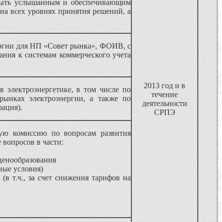
 быть услышанным и обеспечивающим
на всех уровнях принятия решений, а
ргии для НП «Совет рынка», ФОИВ, с
ания к системам коммерческого учета
2013 год и в
 электроэнергетике, в том числе по
течение
рынках электроэнергии, а также по
деятельности
рация).
СРПЭ
ую комиссию по вопросам развития
 вопросов в части:
ценообразования
ные условия)
в т.ч., за счет снижения тарифов на