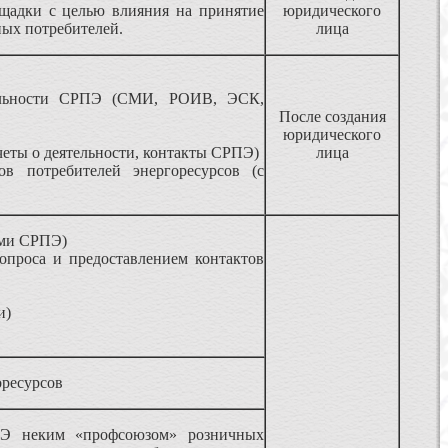
щадки с целью влияния на принятие
юридического
ных потребителей.
лица
тельности СРПЭ (СМИ, РОИВ, ЭСК,
После создания
юридического
еты о деятельности, контакты СРПЭ)
лица
в потребителей энергоресурсов (с
нами СРПЭ)
проса и предоставлением контактов
и)
оресурсов
РПЭ неким «профсоюзом» розничных