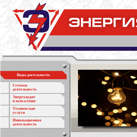
Виды деятельности:
Сетевая
деятельность
Энергоаудит
и консалтинг
Технические
услуги
Инновационная
деятельность