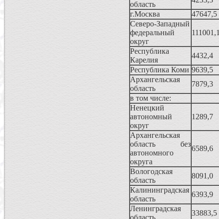
область
г.Москва
47647,5
Северо-Западный
федеральный
111001,
округ
Республика
4432,4
Карелия
Республика Коми
9639,5
Архангельская
7879,3
область
в том числе:
Hенецкий
автономный
1289,7
округ
Архангельская
область без
6589,6
автономного
округа
Вологодская
8091,0
область
Калининградская
6393,9
область
Ленинградская
33883,5
область