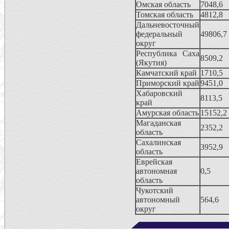
Омская область
7048,6
Томская область
4812,8
Дальневосточный
федеральный
49806,7
округ
Республика Саха
8509,2
(Якутия)
Камчатский край
1710,5
Приморский край
9451,0
Хабаровский
8113,5
край
Амурская область
15152,2
Магаданская
2352,2
область
Сахалинская
3952,9
область
Еврейская
автономная
0,5
область
Чукотский
автономный
564,6
округ