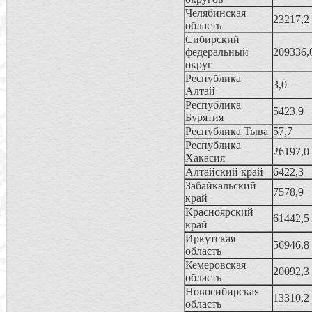
Челябинская
23217,2
область
Сибирский
федеральный
209336,
округ
Республика
3,0
Алтай
Республика
5423,9
Бурятия
Республика Тыва
57,7
Республика
26197,0
Хакасия
Алтайский край
6422,3
Забайкальский
7578,9
край
Красноярский
61442,5
край
Иркутская
56946,8
область
Кемеровская
20092,3
область
Новосибирская
13310,2
область