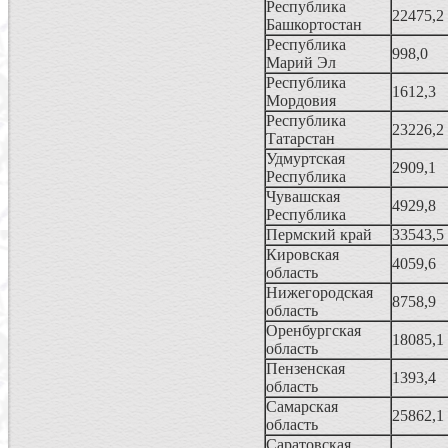
Республика
22475,2
Башкортостан
Республика
998,0
Марий Эл
Республика
1612,3
Мордовия
Республика
23226,2
Татарстан
Удмуртская
2909,1
Республика
Чувашская
4929,8
Республика
Пермский край
33543,5
Кировская
4059,6
область
Hижегородская
8758,9
область
Оренбургская
18085,1
область
Пензенская
1393,4
область
Самарская
25862,1
область
Саратовская