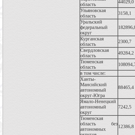
44029,0
область
Ульяновская
3158,1
область
Уральский
федеральный
182896,
округ
Курганская
2300,7
область
Свердловская
49284,2
область
Тюменская
108094,
область
в том числе:
Ханты-
Мансийский
88465,4
автономный
округ-Югра
Ямало-Hенецкий
автономный
7242,5
округ
Тюменская
область без
12386,8
автономных
округов