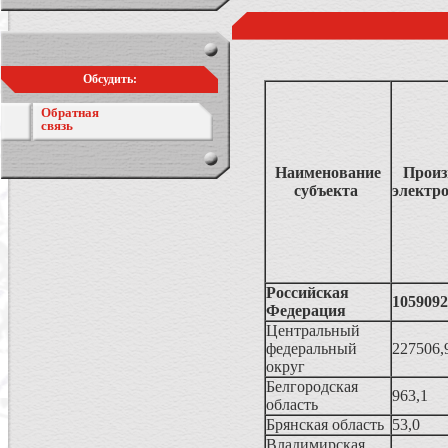
Обсудить:
Обратная
связь
Наименование
Произ
субъекта
электр
Российская
1059092
Федерация
Центральный
федеральный
227506,
округ
Белгородская
963,1
область
Брянская область
53,0
Владимирская