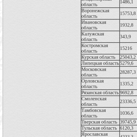
1486,1
область
Воронежская
15753,8
область
Ивановская
1932,8
область
Калужская
343,9
область
Костромская
15216
область
Курская область
25043,2
Липецкая область
5279,6
Московская
28287,3
область
Орловская
1335,2
область
Рязанская область
9692,8
Смоленская
23336,5
область
Тамбовская
1036,6
область
Тверская область
39745,9
Тульская область
6120,3
Ярославская
4233,3