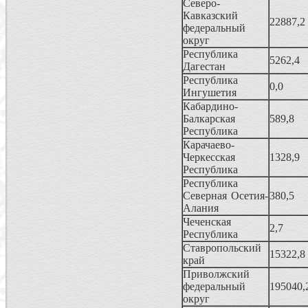
Северо-
Кавказский
22887,2
федеральный
округ
Республика
5262,4
Дагестан
Республика
0,0
Ингушетия
Кабардино-
Балкарская
589,8
Республика
Карачаево-
Черкесская
1328,9
Республика
Республика
Северная Осетия-
380,5
Алания
Чеченская
2,7
Республика
Ставропольский
15322,8
край
Приволжский
федеральный
195040,
округ