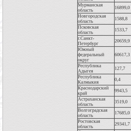
Мурманская
16899,0
область
Новгородская
1588,8
область
Псковская
1533,7
область
г.Санкт-
20659,9
Петербург
Южный
федеральный
60617,3
округ
Республика
127,7
Адыгея
Республика
0,4
Калмыкия
Краснодарский
9943,5
край
Астраханская
3519,0
область
Волгоградская
17685,0
область
Ростовская
29341,7
область