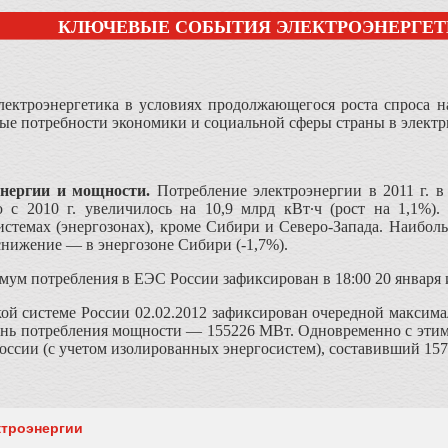
КЛЮЧЕВЫЕ СОБЫТИЯ ЭЛЕКТРОЭНЕРГЕТИК
электроэнергетика в условиях продолжающегося роста спроса 
ые потребности экономики и социальной сферы страны в электр
энергии и мощности
.
Потребление электроэнергии в 2011 г. в
 с 2010 г. увеличилось на 10,9 млрд кВт∙ч (рост на 1,1%).
истемах (энергозонах), кроме Сибири и Северо-Запада. Наибо
снижение — в энергозоне Сибири (-1,7%).
мум потребления в ЕЭС России зафиксирован в 18:00 20 января и
ой системе России 02.02.2012 зафиксирован очередной максима
овень потребления мощности — 155226 МВт. Одновременно с эти
оссии (с учетом изолированных энергосистем), составивший 15
ктроэнергии