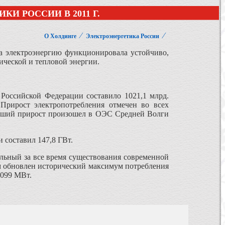
И РОССИИ В 2011 Г.
⁄
⁄
О Холдинге
Электроэнергетика России
на электроэнергию функционировала устойчиво,
ической и тепловой энергии.
 Российской Федерации составило 1021,1 млрд.
 Прирост электропотребления отмечен во всех
льший прирост произошел в ОЭС Средней Волги
 составил 147,8 ГВт.
льный за все время существования современной
м об­новлен исторический максимум потребления
7099 МВт.