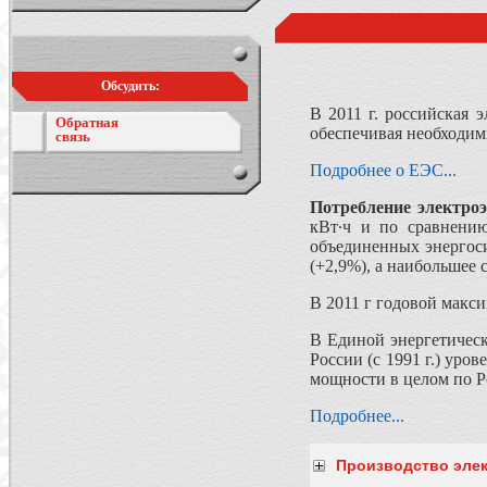
Обсудить:
В 2011 г. российская 
Обратная
обеспечивая необходим
связь
Подробнее о ЕЭС...
Потребление электро
кВт∙ч и по сравнению
объединенных энергос
(+2,9%), а наибольшее 
В 2011 г годовой макси
В Единой энергетическ
России (с 1991 г.) ур
мощности в целом по Р
Подробнее...
Производство эле