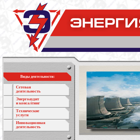
Виды деятельности:
Сетевая
деятельность
Энергоаудит
и консалтинг
Технические
услуги
Инновационная
деятельность