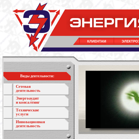
КЛИЕНТАМ
ЭЛЕКТРО
Виды деятельности:
Сетевая
деятельность
Энергоаудит
и консалтинг
Технические
услуги
Инновационная
деятельность