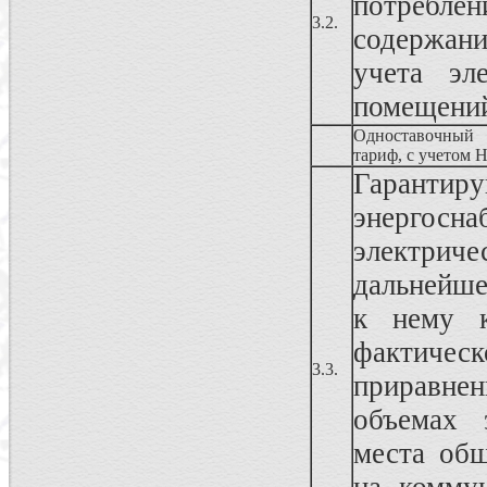
потреблен
3.2.
содержан
учета эл
помещени
Одноставочный
тариф, с учетом 
Гарантир
энергосна
электрич
дальнейше
к нему к
фактиче
3.3.
приравнен
объемах 
места общ