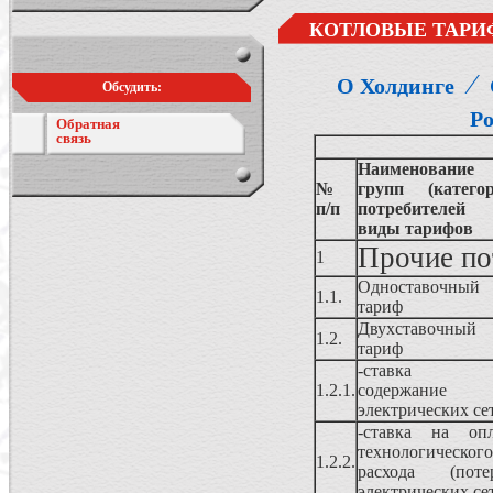
КОТЛОВЫЕ ТАРИ
⁄
О Холдинге
Обсудить:
Р
Обратная
связь
Наименование
№
групп (категор
п/п
потребителе
виды тарифов
Прочие по
1
Одноставочный
1.1.
тариф
Двухставочный
1.2.
тариф
-ставка 
1.2.1.
содержание
электрических се
-ставка на опл
технологического
1.2.2.
расхода (потер
электрических се