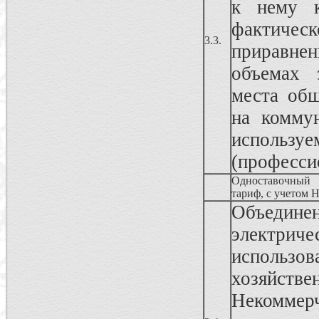
к нему к
фактиче
3.3.
приравнен
объемах 
места общ
на комму
используе
(професси
Одноставочный
тариф, с учетом 
Объедин
электри
исполь
хозяйств
Некоммерч