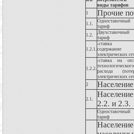
виды тарифов
Прочие по
1
Одноставочный
1.1.
тариф
Двухставочный
1.2.
тариф
-ставка 
1.2.1.
содержание
электрических се
-ставка на опл
технологического
1.2.2.
расхода (потер
электрических се
Население
2
Население
2.1.
2.2. и 2.3.
Одноставочный
тариф
Населен