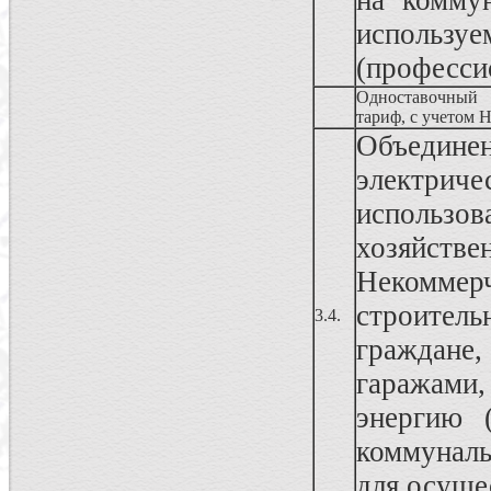
на комму
используе
(професси
Одноставочный
тариф, с учетом 
Объедин
электри
исполь
хозяйств
Некоммерч
строите
3.4.
граждан
гаражам
энергию 
коммуналь
для осуще