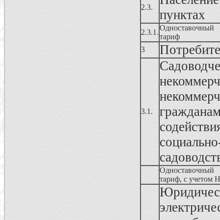
2.3.
пунктах
Одноставочный
2.3.1.
тариф
Потребите
3
Садоводч
некомме
некоммер
граждана
3.1.
содейст
социаль
садоводств
Одноставочный
тариф, с учетом 
Юридич
электрич