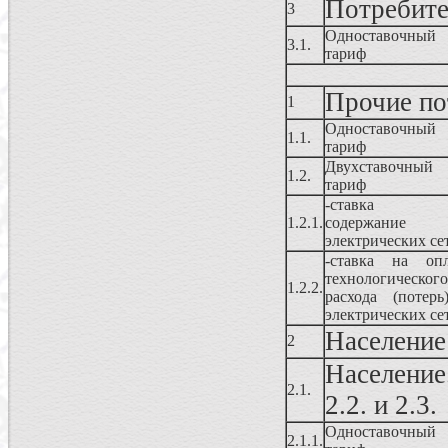
Потребите
3
Одноставочный
3.1.
тариф
Прочие по
1
Одноставочный
1.1.
тариф
Двухставочный
1.2.
тариф
-ставка 
1.2.1.
содержание
электрических се
-ставка на опл
технологического
1.2.2.
расхода (потер
электрических се
Население
2
Население
2.1.
2.2. и 2.3.
Одноставочный
2.1.1.