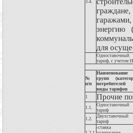
строите
3.4.
граждан
гаражам
энергию 
коммуналь
для осуще
Одноставочный
тариф, с учетом 
Наименование
№
групп (категор
п/п
потребителе
виды тарифов
Прочие по
1
Одноставочный
1.1.
тариф
Двухставочный
1.2.
тариф
-ставка 
1.2.1.
содержание