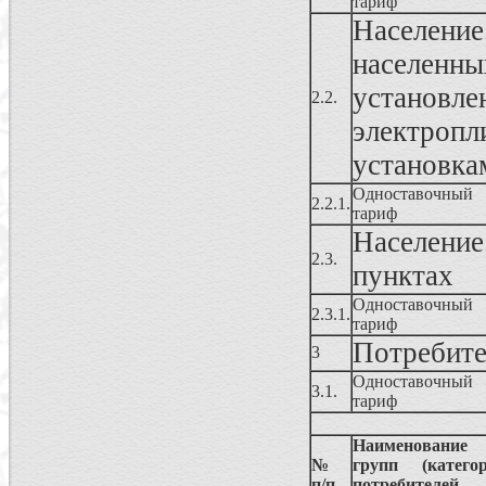
тариф
Населен
населенны
установ
2.2.
электропл
установка
Одноставочный
2.2.1.
тариф
Население
2.3.
пунктах
Одноставочный
2.3.1.
тариф
Потребите
3
Одноставочный
3.1.
тариф
Наименование
№
групп (категор
п/п
потребителе