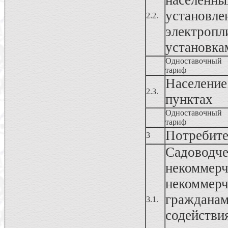
населенны
установ
2.2.
электропл
установка
Одноставочный
тариф
Население
2.3.
пунктах
Одноставочный
тариф
Потребите
3
Садоводч
некомме
некоммер
граждана
3.1.
содейст