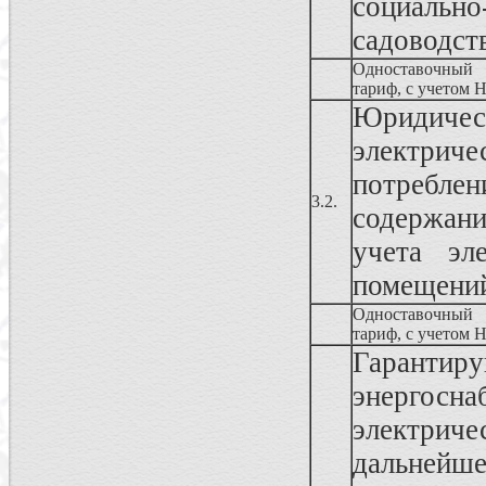
социаль
садоводств
Одноставочный
тариф, с учетом 
Юридич
электрич
потреблен
3.2.
содержан
учета эл
помещени
Одноставочный
тариф, с учетом 
Гарантир
энергосна
электрич
дальнейше