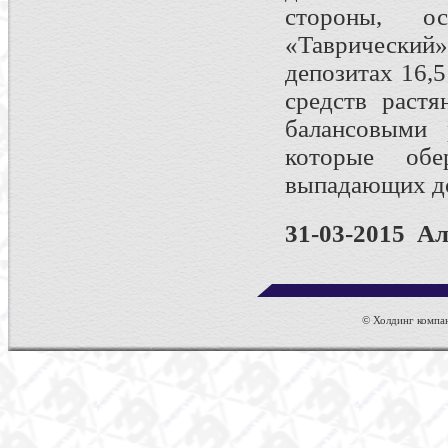
стороны, о
«Таврически
депозитах 16,
средств растя
балансовыми 
которые об
выпадающих д
31-03-2015 А
© Холдинг компан