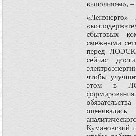
выполняем», –
«Ленэнерго» 
«котлодержат
сбытовых ко
смежными сет
перед ЛОЭСК,
сейчас дост
электроэнерги
чтобы улучши
этом в ЛОЭ
формирования 
обязательств
оценивалис
аналитическо
Кумановский п