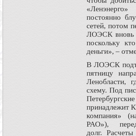
чтобы добитьс
«Ленэнерго»
постоянно бл
сетей, потом 
ЛОЭСК вновь л
поскольку кт
деньги», – отм
В ЛОЭСК подтв
пятницу напр
Ленобласти, 
схему. Под пи
Петербургск
принадлежит К
компания» (
РАО»), пер
долг. Расчеты