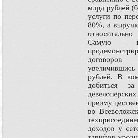
млрд рублей (
услуги по пер
80%, а выручк
относительно
Самую в
продемонстри
договоров т
увеличившись
рублей. В ко
добиться з
девелоперских
преимуществен
во Всеволожск
техприсоедине
доходов у сет
тарифов уровн