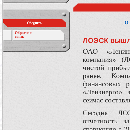
О 
Обсудить:
Обратная
связь
ЛОЭСК вышл
ОАО «Ленингр
компания» (Л
чистой прибы
ранее. Комп
финансовых р
«Ленэнерго» з
сейчас состав
Сегодня ЛОЭ
отчетность з
сравнению с 2