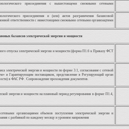
хнологического присоединения с вышестоящеми смежными сетевыми
ологического присоединения и (или) актов разграничения балансовой
ионной ответственности с нижестоящими смежными сетевыми организацтями
ановых балансов электрической энергии и мощности
ного отпуска электрической энергии и мощности (форма П1.6 к Приказу ФСТ
нса электрической энергии и мощности по форме 3.1, согласование с сетевой
лем» и Гарантирующим поставщиком, представление в Регулирующий орган
мости) в ФАС РФ . Сопровождение прохождения документов.
ческой энергии и мощности на плановый период регулирования в форме П1.4,
сетевыми организациями объемов поступления электрической энергии и
вания с разбивкой по каждому месяцу и уровням напряжения