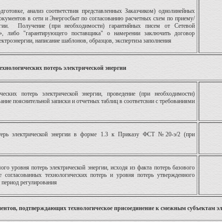
дготовке, анализ соответствия представленных Заказчиком) однолинейных
документов в сети и Энергосбыт по согласованию расчетных схем по приему/
ргии. Получение (при необходимости) гарантийных писем от Сетевой
ля», либо "гарантирующего поставщика" о намерении заключить договор
лектроэнергии, написание шаблонов, образцов, экспертиза заполнения
технологических потерь электрической энергии
ческих потерь электрической энергии, проведение (при необходимости)
ание пояснительной записки и отчетных таблиц в соответсвии с требованиями
ерь электрической энергии в форме 1.3 к Приказу ФСТ №20-э/2 (при
ого уровня потерь электрической энергии, исходя из факта потерь базового
ее согласованных технологических потерь и уровня потерь утвержденного
 период регулирования
ментов, подтверждающих технологическое присоединение к смежным субъектам э