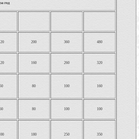
за год
120
200
360
480
120
160
260
320
50
80
100
160
60
80
100
100
100
180
250
350