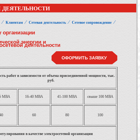
 ДЕЯТЕЛЬНОСТИ
⁄
⁄
⁄
⁄
Клиентам
Сетевая деятельность
Сетевое сопровождение
у организации
ической энергии и
осетевой деятельности
ОФОРМИТЬ ЗАЯВКУ
ть работ в зависимости от объема присоединенной мощности, тыс.
руб.
15 МВА
16-40 МВА
41-100 МВА
свыше 100 МВА
40
60
80
100
егулирования в качестве электросетевой организации