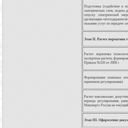
Подготовка (содействие в по
электрических схем, подача 
отпуску электрической эне
организации-«котлодержате
оказания услуг по передаче э
Этап II. Расчет норматива 
Расчет норматива технологи
экспертизы расчета, формиров
Приказа №326 от 2008 г.
Формирование плановых пот
первичном регулировании)
Расчет максимально допустим
периода регулирования, ран
Минэнерго России на текущий
Этап III. Оформление доку