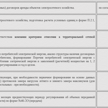
ных) договоров аренды объектов электросетевого хозяйства.
по сог
тросетевого хозяйства, подготовка расчета условных единиц в форме П.2.1,
етветствия
компании
критериям отнесения к территориальной сетевой
 потребителей электрической энергии, анализ структуры наличия договорных
бителям, формирование Перечня потребителей электрической энергии с
ления элетрической энергии и заявленной (расчетной) мощностью на 1, 2
регулирования и год в целом.
ствующих, при необходимости первичное формирование на основе данных
протоколов замера нагрузок летнего и зимнего замера максимумов (для
остальных - при необходимости).
 месяцев предшествующих периоду регулирования об объемах переданной
ости) по форме №46-ЭЭ (передача)