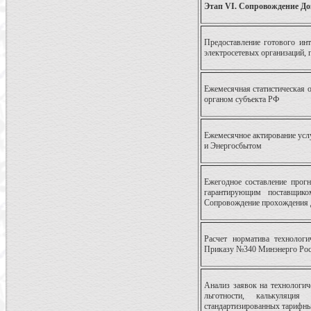
Этап VI. Сопровождение Дого
Предоставление готового ин
электросетевых организаций, 
Ежемесячная статистическая 
органом субъекта РФ
Ежемесячное актирование усл
и Энергосбытом
Ежегодное составление прогн
гарантирующим поставщик
Сопровождение прохождения 
Расчет норматива технолог
Приказу №340 Минэнерго Ро
Анализ заявок на технологич
льготности, калькуляция
стандартизированных тарифных