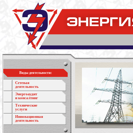
Виды деятельности:
Сетевая
деятельность
Энергоаудит
и консалтинг
Технические
услуги
Инновационная
деятельность