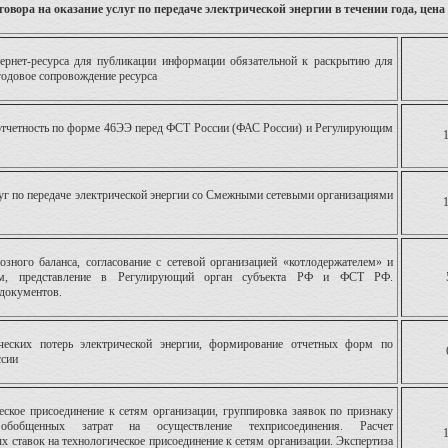
вора на оказание услуг по передаче электрической энергии в течении года, цена 
тернет-ресурса для публикации информации обязательной к раскрытию для
годовое сопровождение ресурса
отчетность по форме 46ЭЭ перед ФСТ России (ФАС России) и Регулирующим
уг по передаче электрической энергии со Смежными сетевыми организациями
озного баланса, согласование с сетевой организацией «котлодержателем» и
ом, представление в Регулирующий орган субъекта РФ и ФСТ РФ.
документов.
ических потерь электрической энергии, формирование отчетных форм по
ссии
еское присоединение к сетям организации, группировка заявок по признаку
 обобщенных затрат на осуществление техприсоединения. Расчет
 ставок на технологическое присоединение к сетям организации. Экспертиза