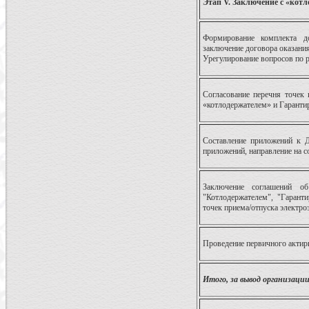
Этап V. Заключение с «котл
Формирование комплекта д
заключение договора оказания
Урегулирование вопросов по р
Согласование перечня точек 
«котлодержателем» и Гарант
Составление приложений к До
приложений, направление на с
Заключение соглашений о
"Котлодержателем", "Гаран
точек приема/отпуска электро
Проведение первичного актирв
Итого, за вывод организации