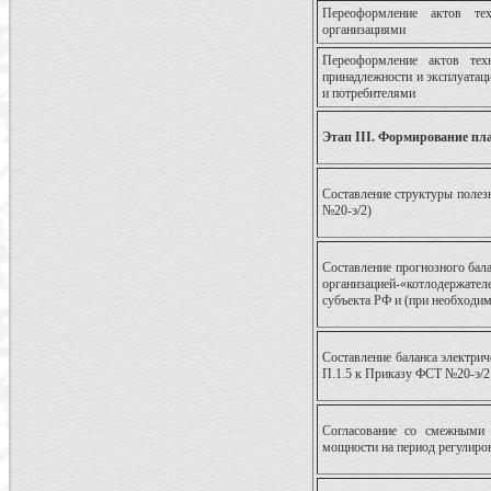
Переоформление актов те
организациями
Переоформление актов техн
принадлежности и эксплуатац
и потребителями
Этап III. Формирование пл
Составление структуры полез
№20-э/2)
Составление прогнозного бала
организацией-«котлодержате
субъекта РФ и (при необходи
Составление баланса электри
П.1.5 к Приказу ФСТ №20-э/2
Согласование со смежными 
мощности на период регулиро