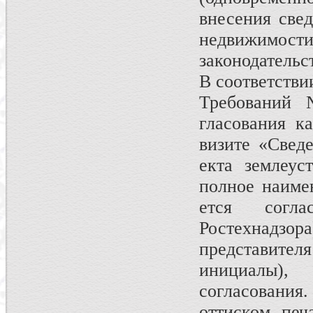
внесения свед
недвижимост
законодательс
В соответстви
Требований 
гласования к
визите «Сведе
екта землеус
полное наиме
ется согла
Ростехнадзора
пред­ставите
ини­циалы)
согласования
оттиском печ