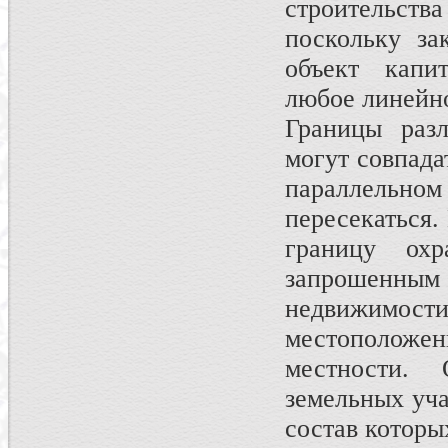
строительст
поскольку за
объект капит
любое линейн
Границы раз
могут совпада
параллельном
пересекаться.
границу ох
запрошенным с
недвижимо
местоположени
местности. 
земельных уча
состав которых