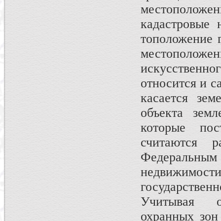
местоположе
кадастровые 
тоположение г
местополо
искусствен
относится и с
касается зем
объекта зем­
которые по­
считаются 
Федеральным 
недвижимости
государственн
Учитывая о
охранных зон 