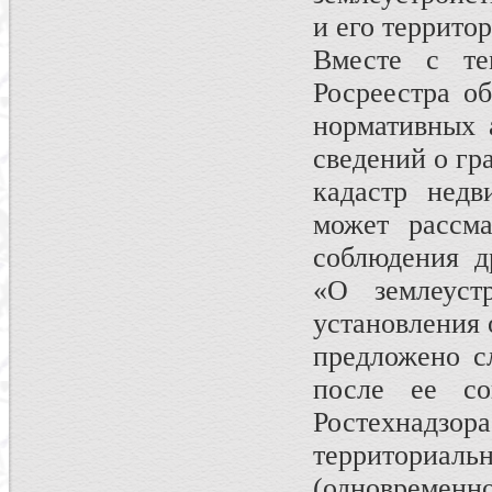
и его террито
Вместе с те
Росреестра о
нор­мативных
сведений о гр
кадастр недв
может рассма
соблюдения д
«О землеустр
установления 
предложено с
после ее со
Ростехнадз
территориа
(одновременн