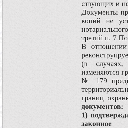
ствующих и н
Документы пре
копий не уст
нотариального
третий п. 7 П
В отношении
реконструируе
(в случаях,
изменяются гр
№ 179 предп
территориальн
границ охран
документов:
1) подтвержд
законное 