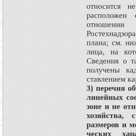
относится н
расположен о
отношении
Ростехнадзор
плана; см. ни
лица, на кот
Сведения о т
получены ка
ставлением ка
3) перечня о
линейных соо
зоне и не от
хозяйства,
размеров и м
ческих хар