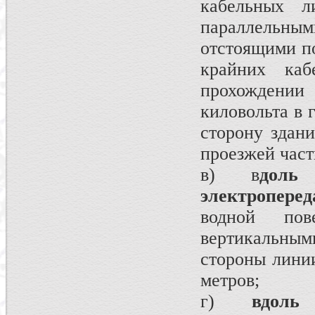
кабельных ли
параллельн
отстоящими по
крайних ка
прохождении
киловольта в 
сторону здан
проезжей част
в) в
доль
электроперед
водной пов
вертикальны
стороны линии
метров;
г)
вдоль