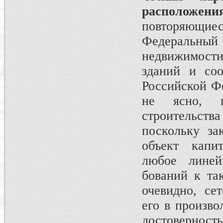
располо­жен
повторя­ющие
Феде­ральный
недвижимости
зданий и соо
Российской Фе
не ясно, п
строительст
поскольку за
объект капит
любое линей
бований к та
очевидно, се
его в произво
достоверност