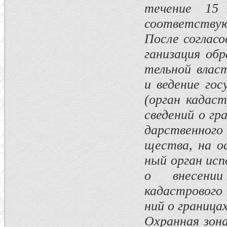
течение 15
соответствую
После согласо
ганизация об
тельной влас
и ведение го
(орган кадаст
сведений о гр
дарственного
щества, на о
ный орган исп
о внесении
кадастрового
ний о граница
Охранная зон