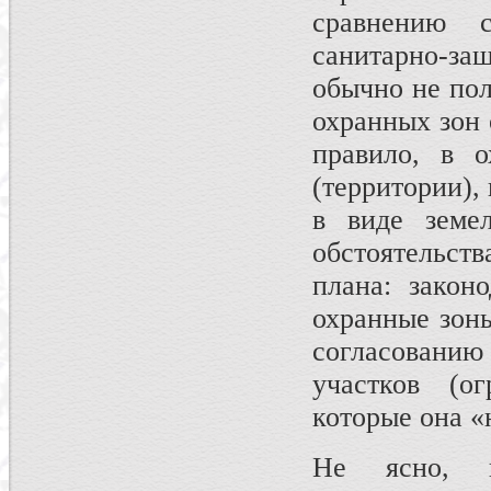
срав­нению 
санитарно-з
обычно не пол
охран­ных зон
правило, в 
(территории),
в виде земел
обстоятельст
плана: законо
охранные зоны
согласовани
участков (о
которые она «
Не ясно, п