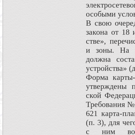
электросетево
особыми услов
В свою очеред
закона от 18
стве», перечи
и зоны. На з
должна соста
устройства» (
Форма карты-
утверждены п
ской Федерац
Требования № 
621 карта-пла
(п. 3), для че
с ним воз