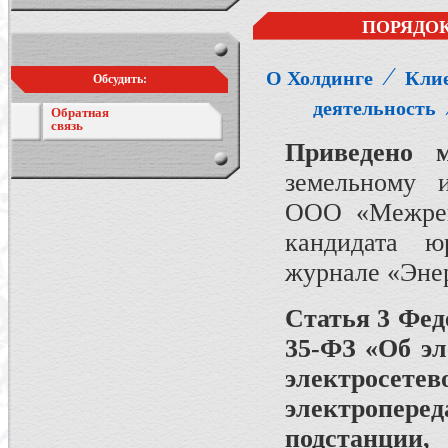
ПОРЯДОК
⁄
О Холдинге
Кли
Обсудить:
деятельность
Обратная
связь
Приведено 
земельному и
ООО «Межреги
кандидата ю
журнале «Энер
Статья 3 Фед
35-ФЗ «Об эл
электросе
электропер
подстанции,