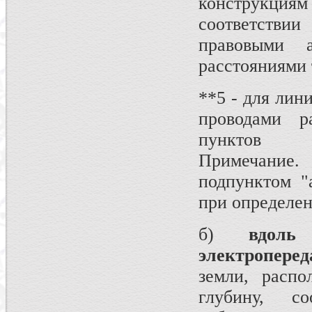
конструкциям
соответств
правовыми 
расстояниями
**5 - для ли
проводами р
пунктов
Примечание
подпунктом "
при определен
б)
вдоль
электроперед
земли, распо
глубину, с