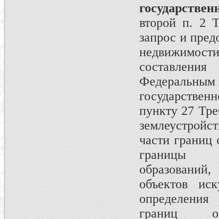
государств
второй п. 2 
запрос и пред
недвижимос
составлени
Федеральным з
государствен
пункту 27 Тре
землеустройс
части границ 
границы ад
образований,
объектов иск
определения
границ об