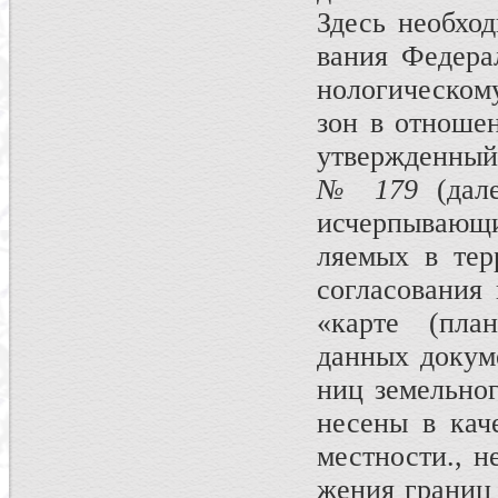
Здесь необход
вания Федера
нологическом
зон в отношен
утвержденный
№ 179
(да
исчерпывающи
ляемых в тер
согласования
«карте (план
данных докуме
ниц земельног
несены в кач
местности., н
жения границ 