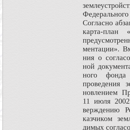
землеустройств
Федерального 
Согласно абза
карта-план 
предусмотре
ментации». В
ния о соглас
ной документа
ного фонда
проведения з
новлением Пр
11 июля 2002
верждению Ро
казчиком зем
димых соглас