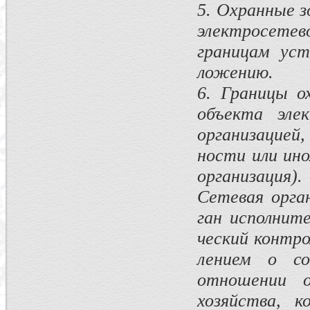
5. Охранные з
электросетев
границам уст
ложению.
6. Границы о
объекта элек
организацией,
ности или ино
организация).
Сетевая орга
ган исполнит
ческий контро
лением о со
отноше­нии 
хозяйства, 