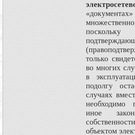
электросете
«документа
множественно
поскольк
подтверж
(правоподтв
только свидет
во многих слу
в эксплуатац
подолгу оста
случаях вмест
необходимо 
иное зако
собственност
объектом элек