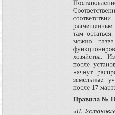
Постановлени
Соответственн
соответств
размещенные в
там остаться.
можно раз­в
функцио­ни
хозяйства. И
после устано
начнут распр
земельные уч
после 17 март
Правила № 16
«
II
. Установл