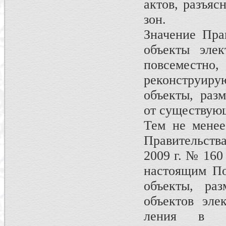
актов, разъяс
зон.
Значение Пра
объекты элек
повсеместно,
реконструиру­
объекты, раз
от существующ
Тем не менее
Правительств
2009 г. № 160
настоящим По
объекты, ра
объектов эле
ления в си