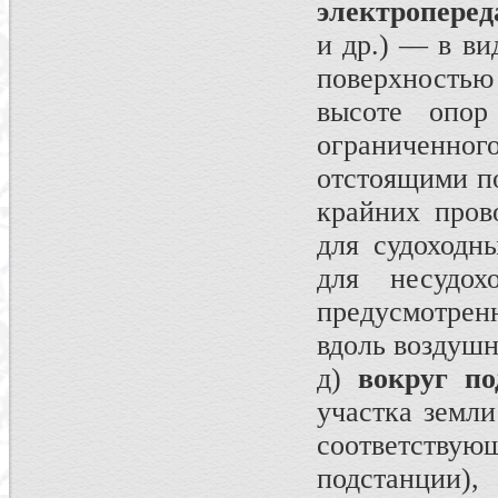
электроперед
и др.) — в ви
поверхностью 
высоте опор
ограниченн
отстоящими по
крайних пров
для судоходны
для несудо
предусмотрен
вдоль воздушн
д)
вокруг по
участка земли
соответст
подстанции