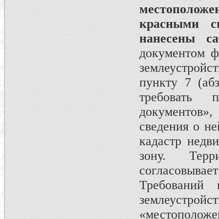
местополож
красными 
нанесены с
документом ф
землеустройст
пункту 7 (аб
требовать 
документов»,
сведения о не
кадастр недв
зону. Терр
согласовывает
Требований 
землеустрой
«местополож