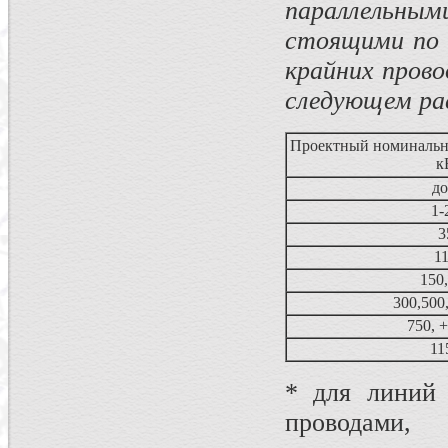
параллельны
стоящими по 
крайних прово
следующем ра
Проектный номинальн
к
до
1-
3
1
150
300,500,
750, +
11
* для линий
проводами,