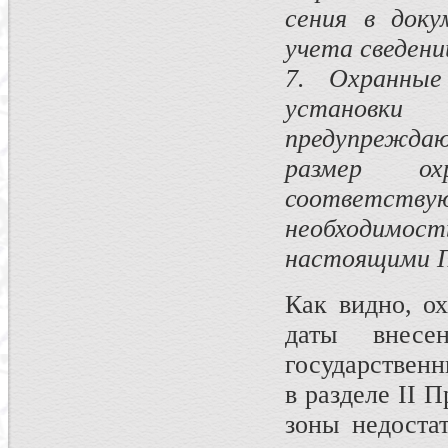
сения в доку
учета сведени
7.
Охранные 
установки
предупреждаю
размер о
соответству
необходимо
настоящими П
Как видно, ох
даты внес
государствен
в разделе II 
зоны недостат