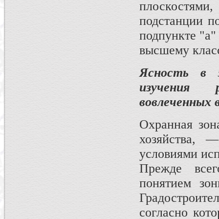
плоскостями,
подстанции по
подпункте "а"
высшему клас
Ясность в 
изучения 
вовлеченных 
Охранная зона
хозяйства, 
условиями исп
Прежде все
понятием зон
Градо­строит
со­гласно кот