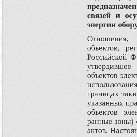
предназначе
связей и ос
энергии обор
Отношения, 
объектов, ре
Российской Ф
утвердившее
объектов элек
использовани
границах так
указанных пра
объек­тов эл
ранные зоны) 
актов. Настоя