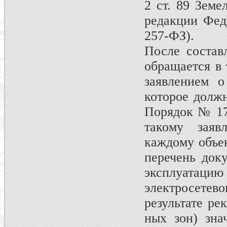
2 ст. 89 Земе
редакции Фед
257-ФЗ).
После состав
обращается в 
заявлением о
которое должн
Порядок № 17
такому заяв
каждому объек
перечень док
эксплуатаци
электросете
результате ре
ных зон) зна