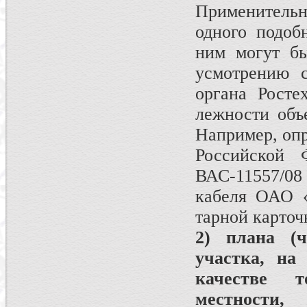
Применительно
одного подоб
ним могут бы
усмотрению с
органа Росте
лежности объе
Например, оп
Российской
ВАС-11557/0
кабеля ОАО «
тарной карточ
2) плана (ч
участка, н
качестве т
местности