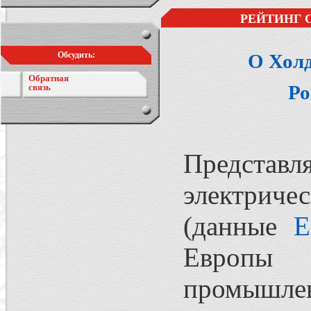
РЕЙТИНГ 
Обсудить:
О Хол
Обратная
Ро
связь
Представ
электрич
(данные
Е
Европы 
промышлен