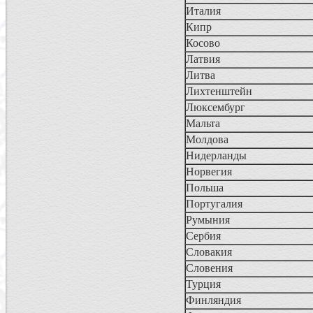
Италия
Кипр
Косово
Латвия
Литва
Лихтенштейн
Люксембург
Мальта
Молдова
Нидерланды
Норвегия
Польша
Португалия
Румыния
Сербия
Словакия
Словения
Турция
Финляндия