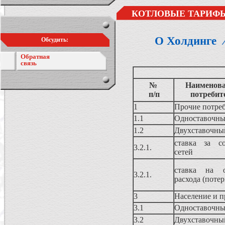
КОТЛОВЫЕ ТАРИФЫ
О Холдинге
Обсудить:
Обратная
связь
№
Наименова
п/п
потребит
1
Прочие потре
1.1
Одноставочны
1.2
Двухставочны
ставка за со
3.2.1.
сетей
ставка на о
3.2.1.
расхода (потер
3
Население и п
3.1
Одноставочны
3.2
Двухставочны