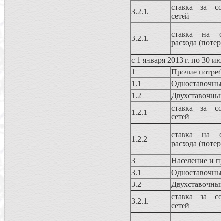
ставка за со
3.2.1.
сетей
ставка на о
3.2.1.
расхода (потер
с 1 января 2013 г. по 30 и
1
Прочие потре
1.1
Одноставочны
1.2
Двухставочны
ставка за со
1.2.1
сетей
ставка на о
1.2.2
расхода (потер
3
Население и п
3.1
Одноставочны
3.2
Двухставочны
ставка за со
3.2.1.
сетей