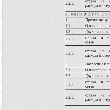
ставка на о
3.2.1.
расхода (потер
с 1 января 2015 г. по 30 и
1
Прочие потре
1.1
Одноставочны
1.2
Двухставочны
ставка за со
3.2.1.
сетей
ставка на о
3.2.1.
расхода (потер
3
Население и п
3.1
Одноставочны
3.2
Двухставочны
ставка за со
3.2.1.
сетей
ставка на о
3.2.1.
расхода (потер