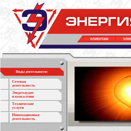
КЛИЕНТАМ
ЭЛЕ
Виды деятельности:
Сетевая
деятельность
Энергоаудит
и консалтинг
Технические
услуги
Инновационная
деятельность