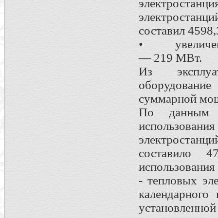
электростанци
электроста
составил 4598
• увеличение
— 219 МВт.
Из эксплуа
оборудован
суммарной мо
По данным
использова
электростанц
составило 
использования
- тепловых эл
календарного 
установленной