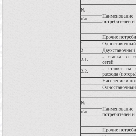
№
Наименовани
п\п
потребителей и
Прочие потреб
1
Одноставочный
2
Двухставочный
- ставка за с
2.1.
сетей
- ставка на о
2.2.
расхода (потерь
Население и по
1
Одноставочный
№
Наименовани
п\п
потребителей и
Прочие потреб