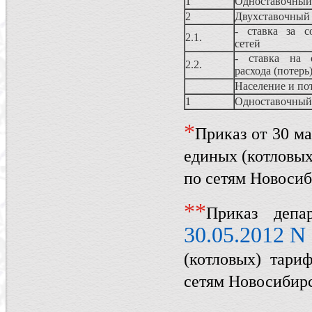
1
Одноставочный
2
Двухставочный
- ставка за с
2.1.
сетей
- ставка на о
2.2.
расхода (потерь
Население и по
1
Одноставочный
*
Приказ от 30 м
единых (котловых
по сетям Новосиб
*
*
Приказ депа
30.05.2012 N
(котловых) тари
сетям Новосибирс