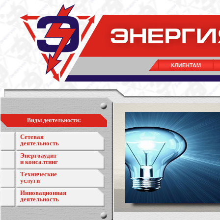
КЛИЕНТАМ
Виды деятельности:
Сетевая
деятельность
Энергоаудит
и консалтинг
Технические
услуги
Инновационная
деятельность