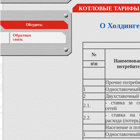
КОТЛОВЫЕ ТАРИФЫ 
О Холдинге
Обсудить:
Обратная
связь
№
Наименован
п\п
потребите
Прочие потреб
1
Одноставочный
2
Двухставочный
- ставка за с
2.1.
сетей
- ставка на о
2.2.
расхода (потерь
Население и по
1
Одноставочный