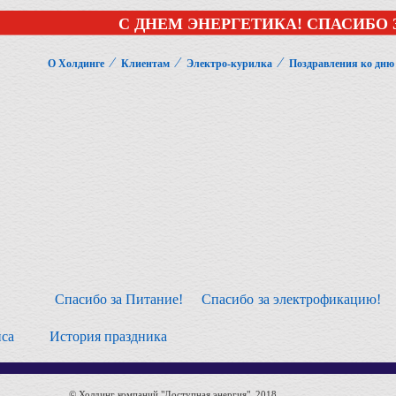
С ДНЕМ ЭНЕРГЕТИКА! СПАСИБО 
⁄
⁄
⁄
О Холдинге
Клиентам
Электро-курилка
Поздравления ко дню
Спасибо за Питание!
Спасибо за электрофикацию!
йса
История праздника
© Холдинг компаний "Доступная энергия", 2018