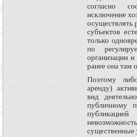
согласно со
исключение хо
осуществлять 
субъектов ест
только одновр
по регулиру
организации и
ранее она там 
Поэтому либо
аренду) актив
вид деятельн
публичному п
публикацие
невозможност
существенные 