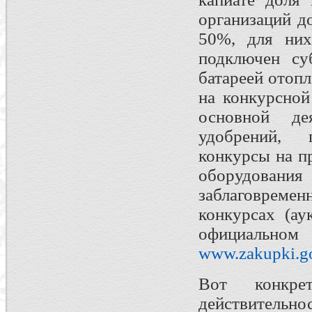
организаций д
50%, для них
подключен су
батареей отопл
на конкурсной
основной дея
удобрений, г
конкурсы на п
оборудования
заблаговрем
конкурсах (ау
официальн
www.zakupki.go
Вот конкре
действительно