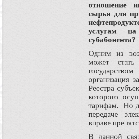
отношение и
сырья для пр
нефтепродукт
услугам на
субабонента?
Одним из воз
может стать
государство
организация з
Реестра субъе
которого осу
тарифам. Но д
передаче эле
вправе препят
В данной свя