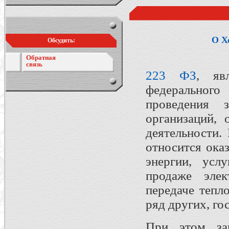
О Х
Обсудить:
Обратная
связь
223 ФЗ
, яв
федеральног
проведения 
организаций,
деятельности.
относится ока
энергии, усл
продаже элек
передаче тепл
ряд других, го
При этом за