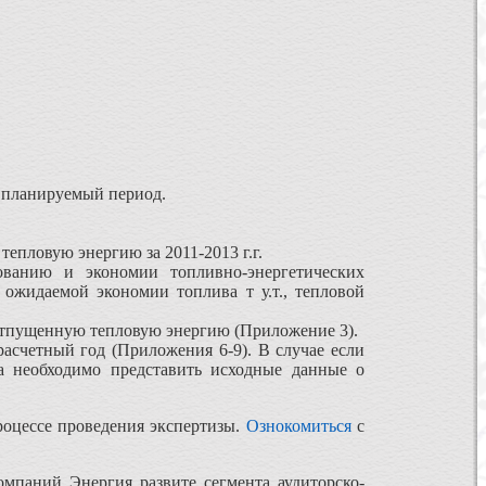
а планируемый период.
епловую энергию за 2011-2013 г.г.
ованию и экономии топливно-энергетических
 ожидаемой экономии топлива т у.т., тепловой
 отпущенную тепловую энергию (Приложение 3).
асчетный год (Приложения 6-9). В случае если
ва необходимо представить исходные данные о
роцессе проведения экспертизы.
Ознокомиться
с
омпаний Энергия развите сегмента аудиторско-