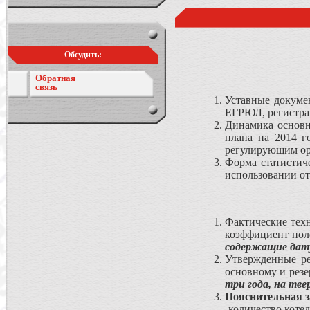
Обсудить:
Обратная
связь
Уставные докуме
ЕГРЮЛ, регистрац
Динамика основны
плана на 2014 г
регулирующим орг
Форма статистич
использовании от
Фактические техн
коэффициент пол
содержащие дату
Утвержденные ре
основному и резе
три года, на тве
Пояснительная з
-количество коте