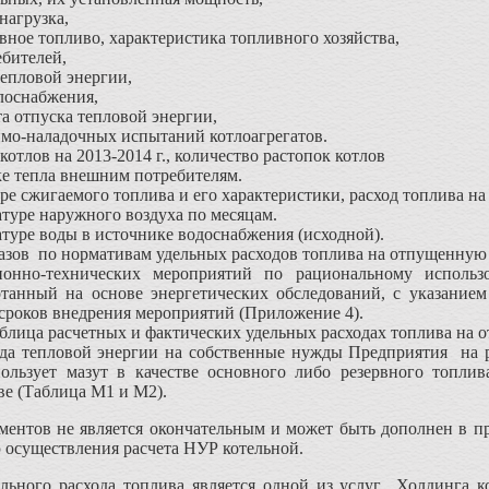
нагрузка,
рвное топливо, характеристика топливного хозяйства,
ебителей,
тепловой энергии,
плоснабжения,
та отпуска тепловой энергии,
имо-наладочных испытаний котлоагрегатов.
отлов на 2013-2014 г., количество растопок котлов
е тепла внешним потребителям.
ре сжигаемого топлива и его характеристики, расход топлива н
туре наружного воздуха по месяцам.
туре воды в источнике водоснабжения (исходной).
зов по нормативам удельных расходов топлива на отпущенную т
ионно-технических мероприятий по рациональному использ
отанный на основе энергетических обследований, с указанием
 сроков внедрения мероприятий (Приложение 4).
блица расчетных и фактических удельных расходах топлива на
ода тепловой энергии на собственные нужды Предприятия на р
ользует мазут в качестве основного либо резервного топли
ве (Таблица М1 и М2).
ентов не является окончательным и может быть дополнен в п
 осуществления расчета НУР котельной.
ельного расхода топлива является одной из услуг Холдинга к