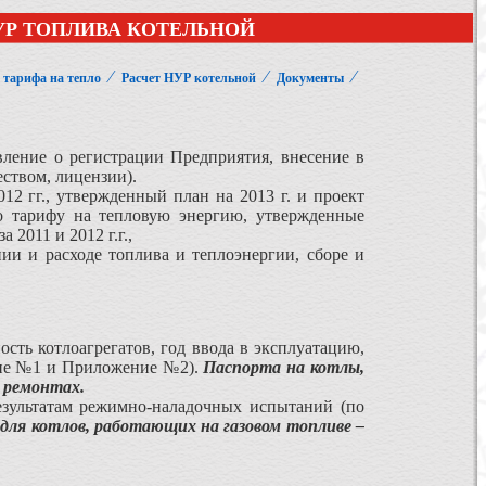
УР ТОПЛИВА КОТЕЛЬНОЙ
⁄
⁄
⁄
 тарифа на тепло
Расчет НУР котельной
Документы
ление о регистрации Предприятия, внесение в
ством, лицензии).
12 гг., утвержденный план на 2013 г. и проект
о тарифу на тепловую энергию, утвержденные
2011 и 2012 г.г.,
и и расходе топлива и теплоэнергии, сборе и
сть котлоагрегатов, год ввода в эксплуатацию,
ние №1 и Приложение №2).
Паспорта на котлы,
 ремонтах.
зультатам режимно-наладочных испытаний (по
для котлов, работающих на газовом топливе –