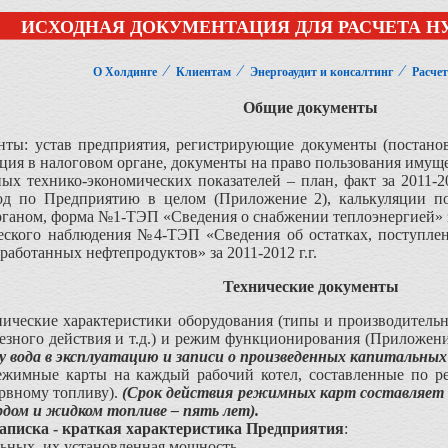
ИСХОДНАЯ ДОКУМЕНТАЦИЯ ДЛЯ РАСЧЕТА Н
⁄
⁄
⁄
О Холдинге
Клиентам
Энергоаудит и консалтинг
Расчет
Общие документы
нты: устав предприятия, регистрирующие документы (постанов
ия в налоговом органе, документы на право пользования имуще
х технико-экономических показателей – план, факт за 2011-20
од по Предприятию в целом (Приложение 2), калькуляции п
аном, форма №1-ТЭП «Сведения о снабжении теплоэнергией» за 
еского наблюдения №4-ТЭП «Сведения об остатках, поступлени
работанных нефтепродуктов» за 2011-2012 г.г.
Технические документы
ические характеристики оборудования (типы и производительно
езного действия и т.д.) и режим функционирования (Приложе
 вода в эксплуатацию и записи о произведенных капитальных
жимные карты на каждый рабочий котел, составленные по ре
рвному топливу).
(Срок действия режимных карт составляет 
рдом и жидком топливе – пять лет).
аписка - краткая характеристика Предприятия
:
льных, их установленная мощность,