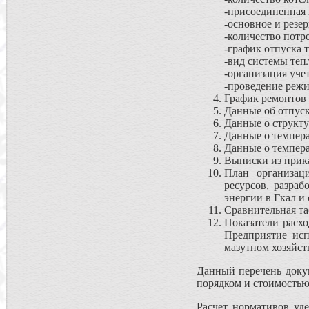
-присоединенная 
-основное и резе
-количество потр
-график отпуска 
-вид системы те
-организация уче
-проведение реж
График ремонтов к
Данные об отпуск
Данные о структу
Данные о темпера
Данные о темпера
Выписки из прика
План организац
ресурсов, разраб
энергии в Гкал и
Сравнительная та
Показатели расх
Предприятие исп
мазутном хозяйст
Данный перечень докум
порядком и стоимостью
Расчет нормативов уд