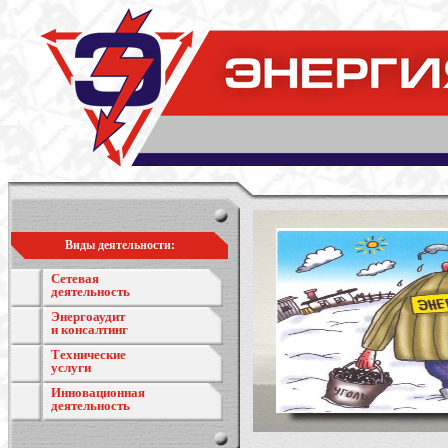
Виды деятельности:
Сетевая
деятельность
Энергоаудит
и консалтинг
Технические
услуги
Инновационная
деятельность