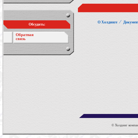
⁄
О Холдинге
Докумен
Обсудить:
Обратная
связь
© Холдинг компан