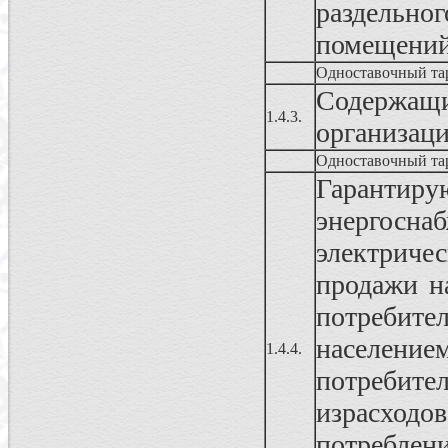
раздельног
помещени
Одноставочный та
Содержа
1.4.3.
организац
Одноставочный та
Гаранти
энергосн
электриче
продажи н
потребит
населени
1.4.4.
потреби
израсходо
потреблен