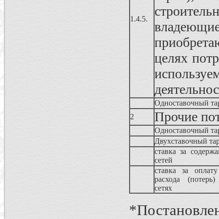
строител
1.4.5.
владеющ
приобрета
целях пот
использу
деятельно
Одноставочный та
Прочие по
2
Одноставочный та
Двухставочный 
ставка за содержа
сетей
ставка за оплату
расхода (потерь)
сетях
*Постановлен