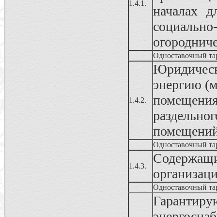
1.4.1.
началах д
социально
огородниче
Одноставочный та
Юридичес
энергию (
помещения
1.4.2.
раздельног
помещени
Одноставочный та
Содержа
1.4.3.
организац
Одноставочный та
Гаранти
энергосн