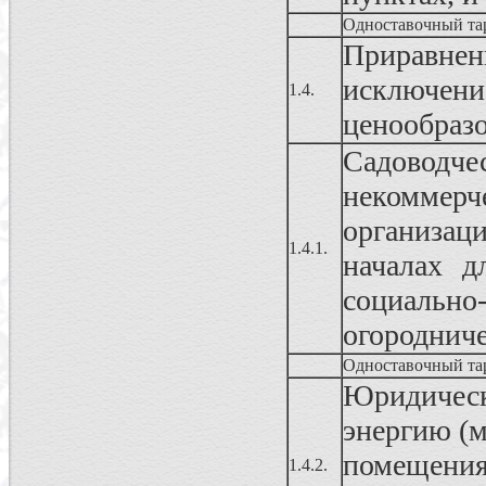
Одноставочный та
Приравнен
исключе
1.4.
ценообраз
Садовод
некоммерч
организац
1.4.1.
началах д
социально
огородниче
Одноставочный та
Юридичес
энергию (
помещения
1.4.2.