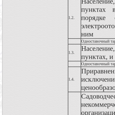
Населени
пунктах 
порядке 
1.2.
электроот
ним
Одноставочный та
Населени
1.3.
пунктах, и
Одноставочный та
Приравнен
исключе
1.4.
ценообраз
Садовод
некоммерч
организац