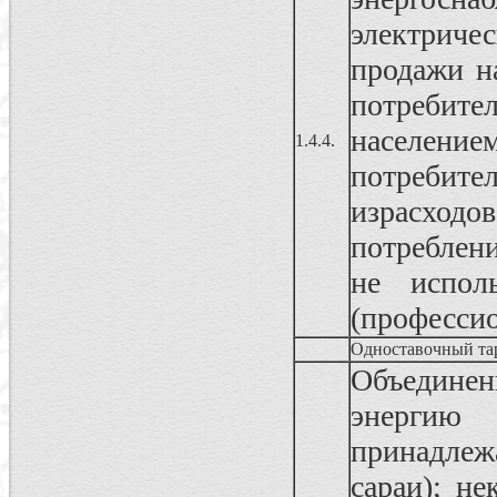
электриче
продажи н
потребит
населени
1.4.4.
потреби
израсходо
потреблен
не испол
(профессио
Одноставочный та
Объединен
энергию
принадлеж
сараи); н