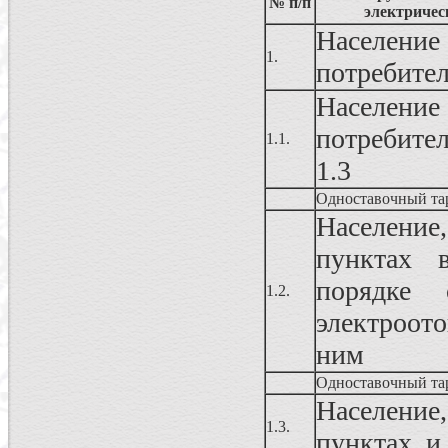
№ п/п
электричес
Населен
1.
потребите
Населен
потребител
1.1.
1.3
Одноставочный та
Населени
пунктах 
порядке 
1.2.
электроот
ним
Одноставочный та
Населени
1.3.
пунктах, и