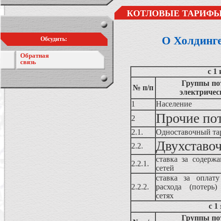
КОТЛОВЫЕ ТАРИФЫ
О Холдинг
Обсудить:
Обратная
связь
с 1
Группы по
№ п/п
электричес
1
Население
Прочие по
2
2.1.
Одноставочный та
Двухставо
2.2.
ставка за содержа
2.2.1.
сетей
ставка за оплату
2.2.2.
расхода (потерь)
сетях
с 1
Группы по