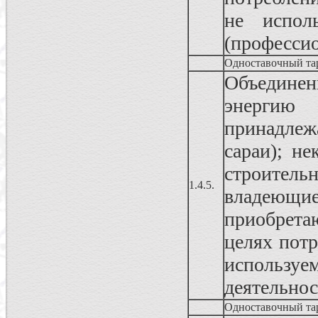
не испол
(профессио
Одноставочный та
Объединен
энергию
принадлеж
сараи); н
строител
1.4.5.
владеющ
приобрета
целях пот
использу
деятельно
Одноставочный та