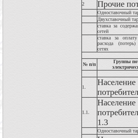
Прочие по
2
Одноставочный та
Двухставочный та
ставка за содержа
сетей
ставка за оплату
расхода (потерь)
сетях
Группы по
№ п/п
электричес
Населен
1.
потребите
Населен
потребител
1.1.
1.3
Одноставочный та