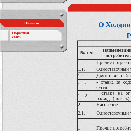
О Холдин
Обсудить:
Обратная
Р
связь
Наименование
№ п/п
потребител
1
Прочие потребит
1.1.
Одноставочный 
1.2.
Двухставочный 
- ставка за сод
1.2.1.
сетей
- ставка на оп
1.2.2.
расхода (потерь)
2
Население
2.1.
Одноставочный 
1
Прочие потребит