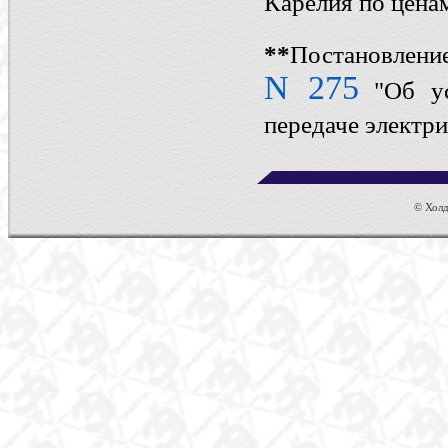
Карелия по ценам
*
*
Постановлени
N 275
"Об у
передаче электри
© Холди