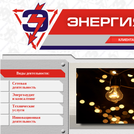
КЛИЕНТ
Виды деятельности:
Сетевая
деятельность
Энергоаудит
и консалтинг
Технические
услуги
Инновационная
деятельность