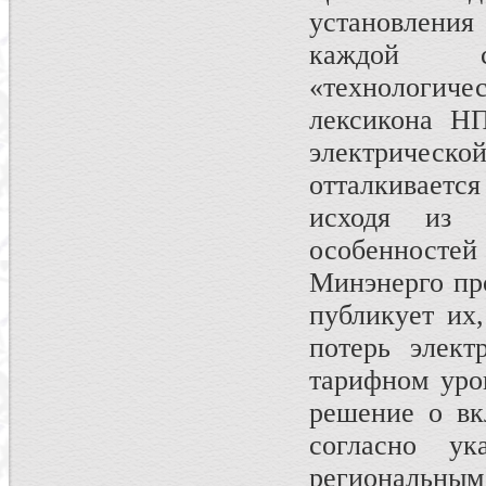
установления
каждой с
«технологич
лексикона НП
электрическо
отталкиваетс
исходя из 
особенност
Минэнерго пр
публикует их
потерь элект
тарифном уро
решение о вк
согласно ук
региональны