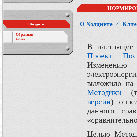
НОРМИРО
⁄
О Холдинге
Клие
Обсудить:
Обратная
связь
В настоящее 
Проект Пос
Изменению
электроэнерг
выложило на 
Методики
(та
версии
) опре
данного срав
«сравнительно
Целью Методи