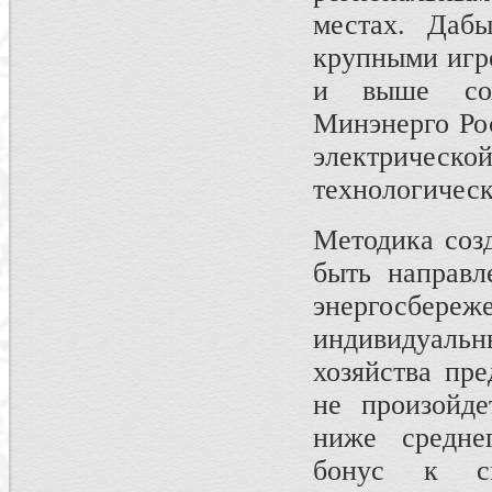
местах. Даб
крупными игр
и выше сох
Минэнерго Ро
электричес
технологическ
Методика соз
быть направл
энергосбе
индивидуаль
хозяйства пре
не произойде
ниже средне
бонус к с