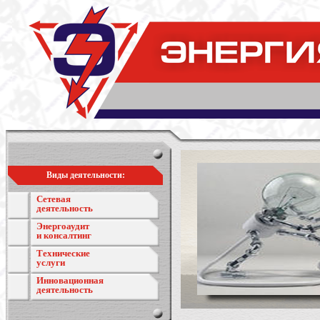
Виды деятельности:
Сетевая
деятельность
Энергоаудит
и консалтинг
Технические
услуги
Инновационная
деятельность