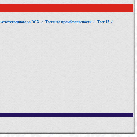
⁄
⁄
⁄
 ответственного за ЭСХ
Тесты по промбезопасности
Тест 15