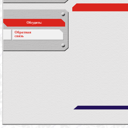
Обсудить:
Обратная
связь