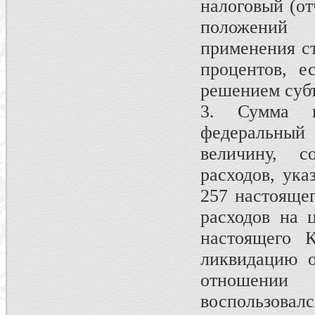
налоговый (от
положений 
применения ст
процентов, е
решением суб
3. Сумма н
федеральны
величину, 
расходов, ука
257 настоящег
расходов на 
настоящего К
ликвидацию о
отношении 
воспользо