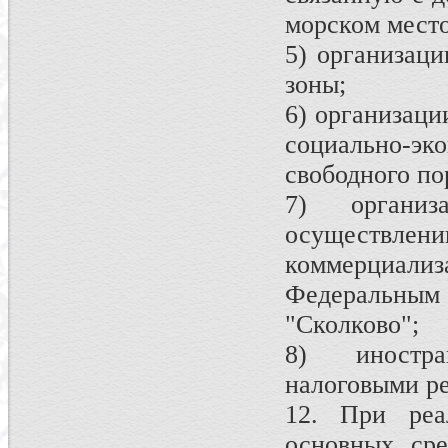
морском место
5) организаци
зоны;
6) организаци
социально-эк
свободного по
7) органи
осуществле
коммерциализ
Федеральным
"Сколково";
8) иностра
налоговыми р
12. При реа
основных сре