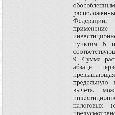
обособленн
расположенны
Федерации,
применени
инвестиционно
пунктом 6 н
соответствующ
9. Сумма рас
абзаце пер
превышающа
предельную в
вычета, мо
инвестиционн
налоговых (
предусмотр