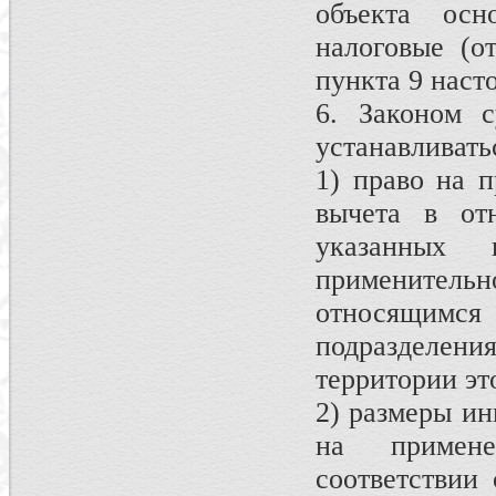
объекта ос
налоговые (о
пункта 9 наст
6. Законом с
устанавливать
1) право на 
вычета в отн
указанных
применител
относящимся
подразделен
территории эт
2) размеры ин
на примене
соответствии