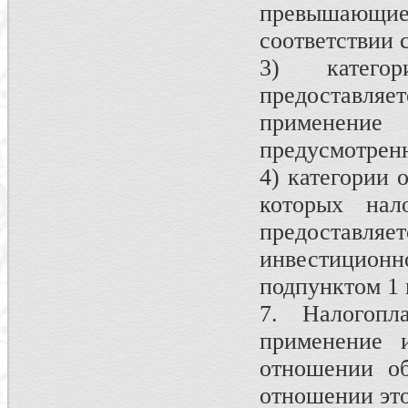
превышающие 
соответствии 
3) категор
предоставля
применение 
предусмотренн
4) категории 
которых нало
предостав
инвестиционно
подпунктом 1 
7. Налогопл
применение и
отношении об
отношении это