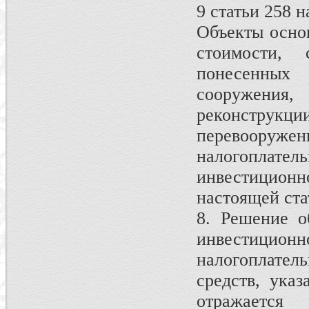
9 статьи 258 
Объекты основ
стоимости, 
понесенных 
сооружени
реконструк
перевоору
налогоплател
инвестиционно
настоящей ста
8. Решение о
инвестицион
налогоплате
средств, ука
отражается