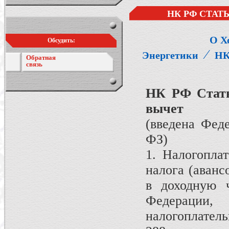
НК РФ СТАТ
О Х
Обсудить:
⁄
Энергетики
НК
Обратная
связь
НК РФ Стать
вычет
(введена Фед
ФЗ)
1. Налогопла
налога (аванс
в доходную ч
Федерации
налогоплатель