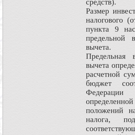
средств).
Размер инвес
налогового (
пункта 9 на
предельной в
вычета.
Предельная в
вычета опреде
расчетной су
бюджет соот
Федерации 
определенн
положений на
налога, п
соответствую