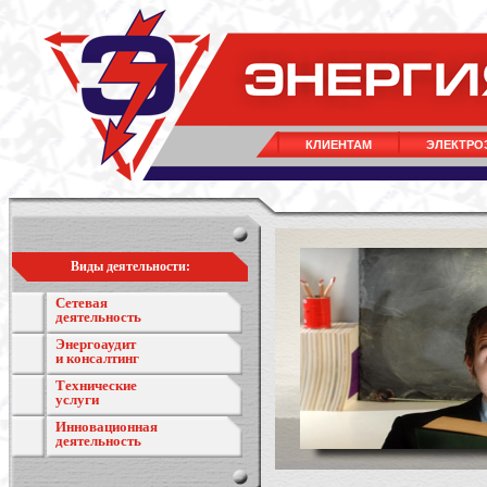
КЛИЕНТАМ
ЭЛЕКТРО
Виды деятельности:
Сетевая
деятельность
Энергоаудит
и консалтинг
Технические
услуги
Инновационная
деятельность