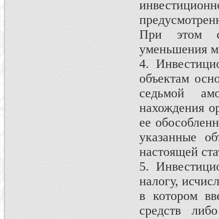
инвестиц
предусмотренн
При этом с
уменьшения мо
4. Инвестици
объектам осно
седьмой ам
нахождения ор
ее обособленн
указанные об
настоящей ста
5. Инвестици
налогу, исчис
в котором вв
средств либо