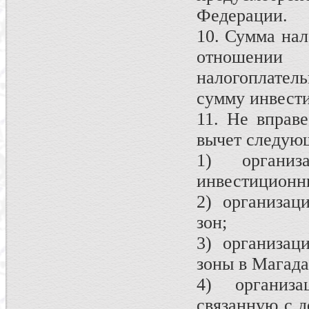
Федерации.
10. Сумма нал
отношени
налогоплате
сумму инвести
11. Не вправ
вычет следующ
1) организ
инвестиционн
2) организац
зон;
3) организац
зоны в Магада
4) организа
связанную с д