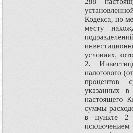
288 настоящ
установленн
Кодекса, по м
месту нахож
подразделени
инвестицион
условиях, кот
2. Инвести
налогового (о
процентов 
указанных в
настоящего К
суммы расходо
в пункте 2 
исключением