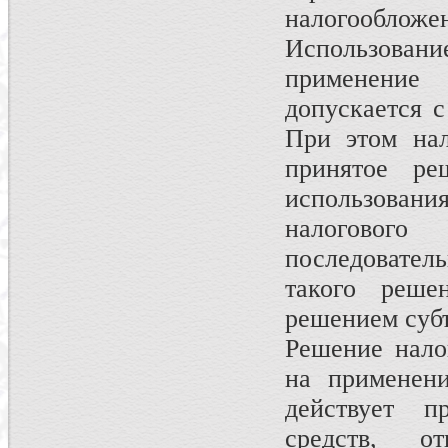
налогообложе
Использовани
применение 
допускается с
При этом нал
принятое ре
использования
налоговог
последовател
такого реше
решением суб
Решение нало
на применени
действует п
средств, о