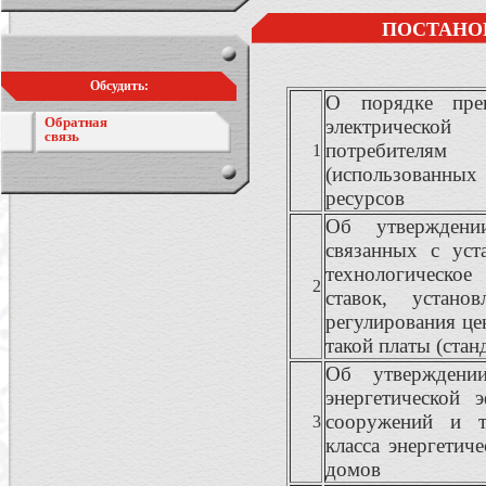
ПОСТАНО
Обсудить:
О порядке пре
Обратная
электрической
связь
потребителя
1
(использованн
ресурсов
Об утверждени
связанных с уст
технологическо
2
ставок, устано
регулирования це
такой платы (ста
Об утверждении
энергетической 
сооружений и т
3
класса энергетич
домов