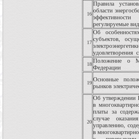
Правила устано
области энергосб
16
эффективност
регулируемые вид
Об особенностя
субъектов, осущ
17
электроэнер
удовлетворения 
Положение о Ми
18
Федерации
Основные полож
19
рынков электриче
Об утверждении 
в многоквартирн
платы за содер
случае оказан
20
управлению, сод
в многоквартирно
с перерывами