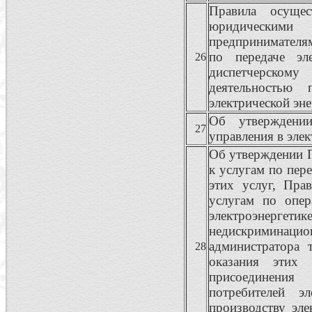
Правила осущес
юридическим
предпринимателям
по передаче эл
26
диспетчерскому
деятельностью 
электрической эн
Об утверждении
27
управления в элек
Об утверждении 
к услугам по пере
этих услуг, Пра
услугам по опер
электроэнергет
недискримина
администратора 
28
оказания этих 
присоединени
потребителей э
производству эле