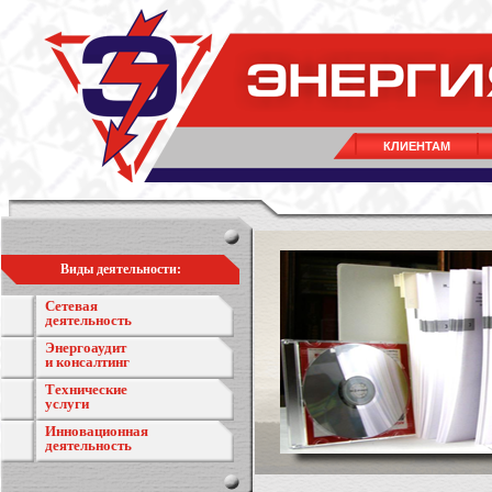
КЛИЕНТАМ
Виды деятельности:
Сетевая
деятельность
Энергоаудит
и консалтинг
Технические
услуги
Инновационная
деятельность