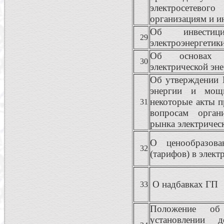
электросетевого
организациям и и
Об инвестици
29
электроэнергетик
Об основах ц
30
электрической эн
Об утверждении 
энергии и мощ
некоторые акты п
31
вопросам орган
рынка электричес
О ценообразов
32
(тарифов) в элект
О надбавках ГП
33
Положение об
установлении д