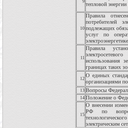
9
тепловой энергии
Правила отнесе
потребителей э
подлежащих обяз
10
услуг по опера
электроэнергетик
Правила устан
электросетево
11
использования з
границах таких з
О единых станда
12
организациями по
Вопросы Федерал
13
Положение о Фед
14
О внесении измен
РФ по вопрос
15
технологическо
электрическим се