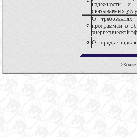
34
надежности и 
оказываемых усл
О требованиях
программам в об
35
энергетической э
О порядке подклю
36
© Холдинг к