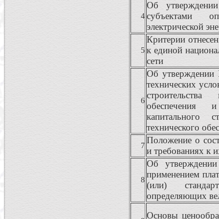
Об утверждении
субъектами о
4
электрической эн
Критерии отнесен
к единой национа
5
сети
Об утверждении 
технических усло
строительства
6
обеспечения 
капитального с
технического обе
Положение о сост
7
и требованиях к 
Об утверждении
применением плат
8
(или) стандар
определяющих ве
Основы ценообра