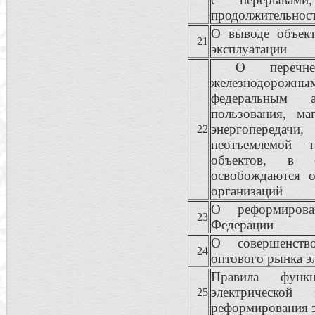
продолжительнос
О выводе объект
21
эксплуатации
О перечне и
железнодорож
федеральным 
пользования, ма
энергопередачи
22
неотъемлемой т
объектов, в 
освобождаются 
организаций
О реформирован
23
Федерации
О совершенств
24
оптового рынка э
Правила функ
электрическо
25
реформирования э