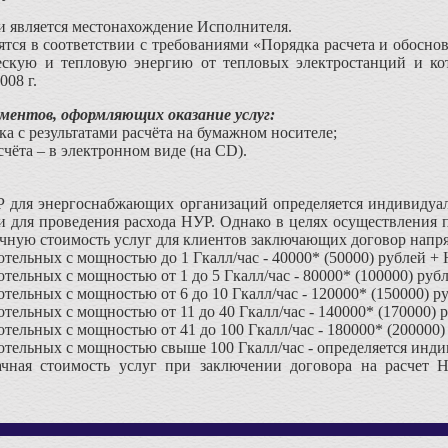
и является местонахождение Исполнителя.
тся в соответствии с требованиями «Порядка расчета и обосно
скую и тепловую энергию от тепловых электростанций и ко
008 г.
ументов, оформляющих оказание услуг:
ка с результатами расчёта на бумажном носителе;
счёта – в электронном виде (на CD).
 для энергоснабжающих организаций определяется индивидуаль
и для проведения расхода НУР. Однако в целях осуществления
ную стоимость услуг для клиентов заключающих договор напрям
отельных с мощностью до 1 Гкалл/час - 40000* (50000) рублей +
отельных с мощностью от 1 до 5 Гкалл/час - 80000* (100000) руб
отельных с мощностью от 6 до 10 Гкалл/час - 120000* (150000) 
отельных с мощностью от 11 до 40 Гкалл/час - 140000* (170000)
отельных с мощностью от 41 до 100 Гкалл/час - 180000* (200000
котельных с мощностью свыше 100 Гкалл/час - определяется инди
ачная стоимость услуг при заключении договора на расчет 