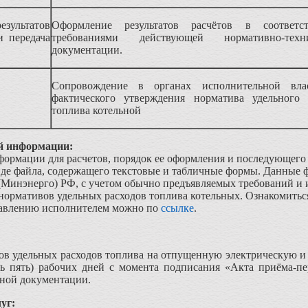
льтатов
Оформление результатов расчётов в соответс
и передача
требованиями действующей нормативно-техни
документации.
В
Сопровождение в органах исполнительной вла
фактического утверждения норматива удельного 
топлива котельной
ой информации:
ормации для расчетов, порядок ее оформления и последующего
иде файла, содержащего текстовые и табличные формы. Данные
Минэнерго) РФ, с учетом обычно предъявляемых требований и 
 нормативов удельных расходов топлива котельных. Ознакомить
тавлению исполнителем можно по
ссылке
.
вов удельных расходов топлива на отпущенную электрическую и
ать пять) рабочих дней с момента подписания «Акта приёма-
дной документации.
уг: