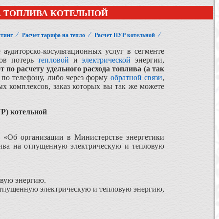
А ТОПЛИВА КОТЕЛЬНОЙ
⁄
⁄
⁄
лтинг
Расчет тарифа на тепло
Расчет НУР котельной
аудиторско-косультационных услуг в сегменте
вов потерь
тепловой
и
электрической
энергии,
 по расчету удельного расхода топлива (а так
по телефону, либо через форму
обратной связи
,
х комплексов, заказ которых вы так же можете
УР) котельной
. «Об организации в Министерстве энергетики
ива на отпущенную электрическую и тепловую
овую энергию.
 отпущенную электрическую и тепловую энергию,