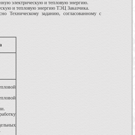
енную электрическую и тепловую энергию.
ескую и тепловую энергию ТЭЦ Заказчика.
сно Техническому заданию, согласованному с
а
епловой
епловой
ии.
работку
ельных
.