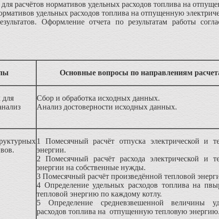
для расчётов нормативов удельных расходов топлива на отпущ
ормативов удельных расходов топлива на отпущенную электрич
зультатов. Оформление отчета по результатам работы согла
пы
Основные вопросы по направлениям расчет
 для
Сбор и обработка исходных данных.
анализ
Анализ достоверности исходных данных.
турных
1 Помесячный расчёт отпуска электрической и т
вов.
энергии.
2 Помесячный расчёт расхода электрической и т
энергии на собственные нужды.
3 Помесячный расчёт произведённой тепловой энерг
4 Определение удельных расходов топлива на пвы
тепловой энергию по каждому котлу.
5 Определение средневзвешенной величины уд
расходов топлива на отпущенную тепловую энергию