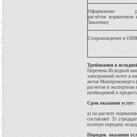
Оформление резу
расчётов нормативов 
Заказчику
Сопровождение в ОИ
Требования к исходн
Перечень Исходной инф
электронной почте в в
актов Минпромэнерго (
расчетов и экспертизы
необходимой к предос
Срок оказания услуг:
а) по расчету нормати
составляет 35 (тридц
полную передачу исхо
Порядок оказания усл