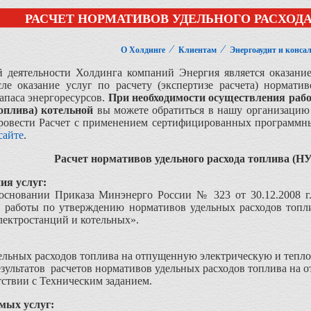
РАСЧЕТ НОРМАТИВОВ УДЕЛЬНОГО РАСХОД
⁄
⁄
О Холдинге
Клиентам
Энергоаудит и конса
 деятельности Холдинга компаний Энергия является оказание 
сле оказание услуг по расчету (экспертизе расчета) нормати
запаса энергоресурсов.
При необходимости осуществления работ
топлива) котельной
вы можете обратиться в нашу организацию 
провести Расчет с применением сертифицированных программны
сайте
.
Расчет нормативов удельного расхода топлива (Н
ия услуг:
 основании Приказа Минэнерго России № 323 от 30.12.2008 г
 работы по утверждению нормативов удельных расходов топл
лектростанций и котельных».
ельных расходов топлива на отпущенную электрическую и тепл
результатов расчетов нормативов удельных расходов топлива на
ствии с Техническим заданием.
мых услуг: