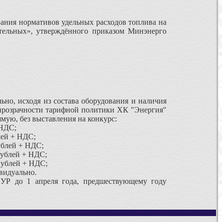
вания нормативов удельных расходов топлива на
тельных», утверждённого приказом Минэнерго
но, исходя из состава оборудования и наличия
 прозрачности тарифной политики ХК "Энергия"
ую, без выставления на конкурс:
 НДС;
лей + НДС;
рублей + НДС;
 рублей + НДС;
) ублей + НДС;
видуально.
НУР до 1 апреля года, предшествующему году