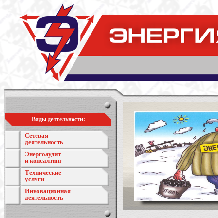
Виды деятельности:
Сетевая
деятельность
Энергоаудит
и консалтинг
Технические
услуги
Инновационная
деятельность