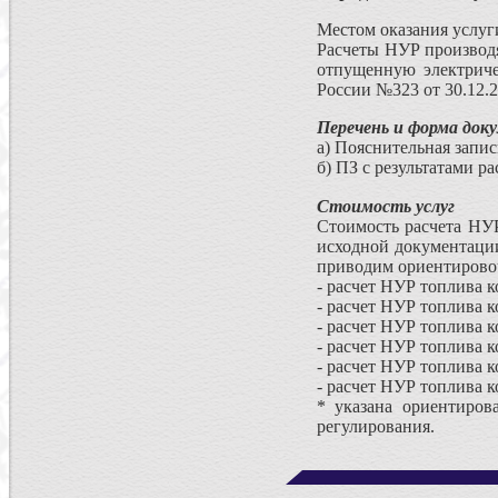
Местом оказания услуг
Расчеты НУР производя
отпущенную электриче
России №323 от 30.12.2
Перечень и форма док
а) Пояснительная запис
б) ПЗ с результатами ра
Стоимость услуг
Стоимость расчета НУР
исходной документаци
приводим ориентировоч
- расчет НУР топлива к
- расчет НУР топлива к
- расчет НУР топлива к
- расчет НУР топлива к
- расчет НУР топлива к
- расчет НУР топлива 
* указана ориентиров
регулирования.