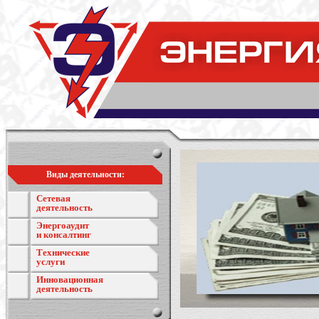
Виды деятельности:
Сетевая
деятельность
Энергоаудит
и консалтинг
Технические
услуги
Инновационная
деятельность