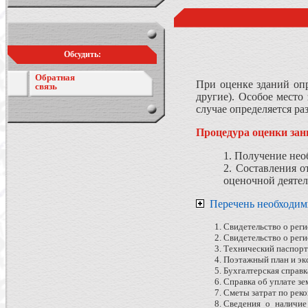
Обсудить:
Обратная
При оценке зданий опр
связь
другие). Особое место
случае определяется ра
Процедура оценки зан
1. Получение нео
2. Составления о
оценочной деятел
Перечень необходим
Свидетельство о реги
Свидетельство о реги
Технический паспорт
Поэтажный план и эк
Бухгалтерская справк
Справка об уплате зе
Сметы затрат по реко
Сведения о наличие