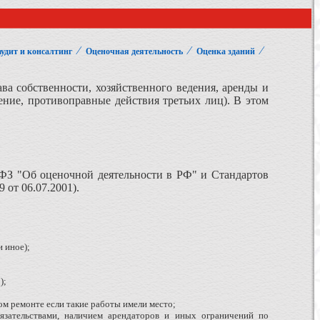
⁄
⁄
⁄
удит и консалтинг
Оценочная деятельность
Оценка зданий
а собственности, хозяйственного ведения, аренды и
ение, противоправные действия третьих лиц). В этом
5-ФЗ "Об оценочной деятельности в РФ" и Стандартов
от 06.07.2001).
 иное);
);
ом ремонте если такие работы имели место;
язательствами, наличием арендаторов и иных ограничений по