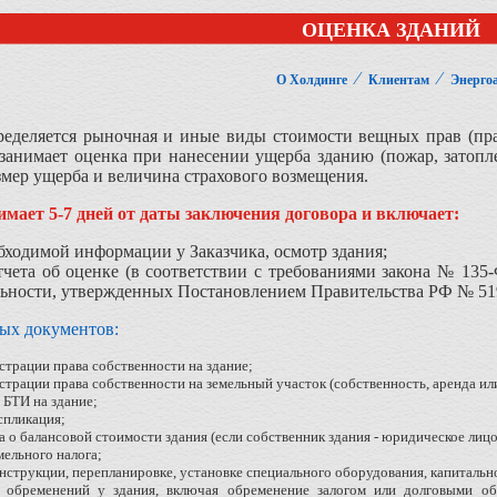
ОЦЕНКА ЗДАНИЙ
⁄
⁄
О Холдинге
Клиентам
Энергоа
еделяется рыночная и иные виды стоимости вещных прав (прав
 занимает оценка при нанесении ущерба зданию (пожар, затопл
змер ущерба и величина страхового возмещения.
имает 5-7 дней от даты заключения договора и включает:
бходимой информации у Заказчика, осмотр здания;
тчета об оценке (в соответствии с требованиями закона № 13
ьности, утвержденных Постановлением Правительства РФ № 519 
ых документов:
страции права собственности на здание;
страции права собственности на земельный участок (собственность, аренда или
 БТИ на здание;
спликация;
а о балансовой стоимости здания (если собственник здания - юридическое лицо
мельного налога;
нструкции, перепланировке, установке специального оборудования, капитальн
 обременений у здания, включая обременение залогом или долговыми об