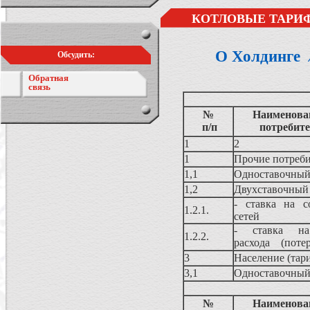
КОТЛОВЫЕ ТАРИФ
О Холдинге
Обсудить:
Обратная
связь
№
Наименован
п/п
потребите
1
2
1
Прочие потреби
1,1
Одноставочный
1,2
Двухставочный
- ставка на с
1.2.1.
сетей
- ставка на о
1.2.2.
расхода (потер
3
Население (тар
3,1
Одноставочный
№
Наименован