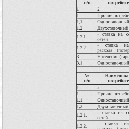
п/п
потребите
1
2
1
Прочие потреби
1,1
Одноставочный
1,2
Двухставочный
- ставка на с
1.2.1.
сетей
- ставка на о
1.2.2.
расхода (потер
3
Население (тар
3,1
Одноставочный
№
Наименован
п/п
потребите
1
2
1
Прочие потреби
1,1
Одноставочный
1,2
Двухставочный
- ставка на с
1.2.1.
сетей
- ставка на о
1.2.2.
расхода (потер