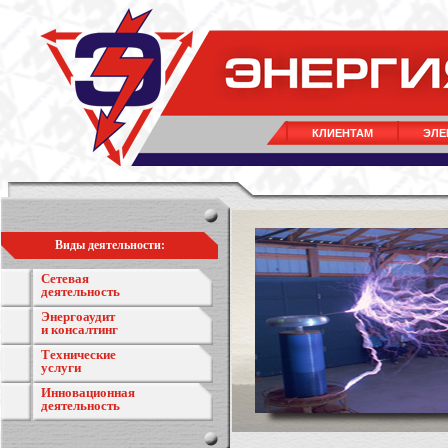
КЛИЕНТАМ
ЭЛЕ
Виды деятельности:
Сетевая
деятельность
Энергоаудит
и консалтинг
Технические
услуги
Инновационная
деятельность