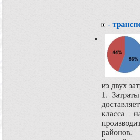
- трансп
из двух за
1. Затрат
доставляе
класса н
производи
районов.