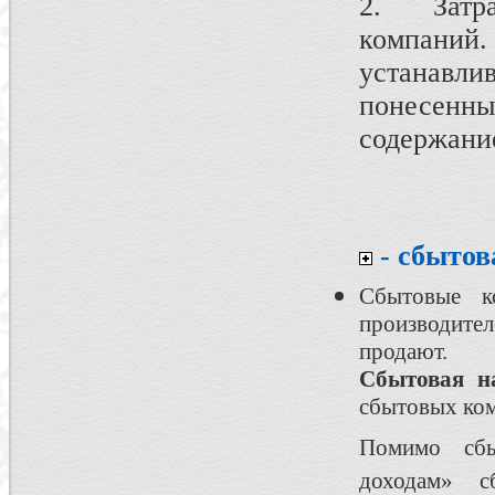
2. Затра
компаний.
устанавл
понесенн
содержание
- сбытов
Сбытовые к
производите
продают.
Сбытовая н
сбытовых ком
Помимо сбы
доходам» 