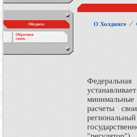
⁄
О Холдинге
Обсудить:
Обратная
связь
Федеральная
устанавлив
минимальные 
расчеты сво
региональный 
государствен
"регулятор")