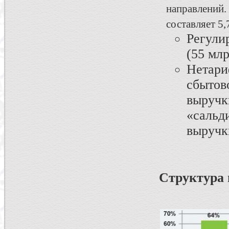
направлений
составляет 5,
Регули
(55 млр
Нетар
сбыто
выручк
«сальд
выручки
Структура 