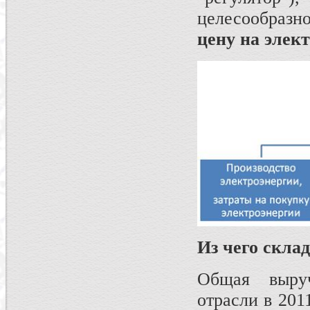
целесообраз
цену на элек
Из чего скла
Общая выруч
отрасли в 201