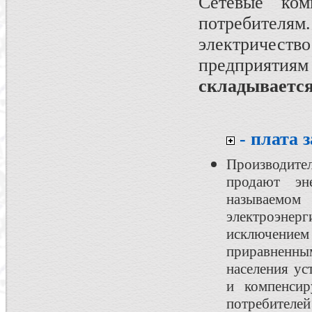
Сетевые ком
потребителям
электричеств
предприятия
складывается
- плата 
Производит
продают эн
называемом
электроэнерг
исключение
приравненн
населения ус
и компенсир
потребителей