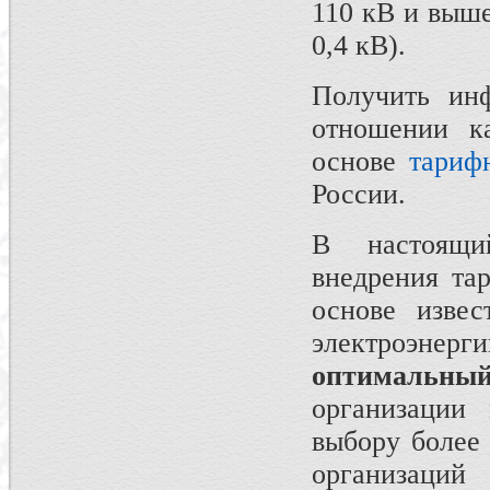
110 кВ и выше
0,4 кВ).
Получить ин
отношении к
основе
тариф
России.
В настоящи
внедрения та
основе изве
электроэнерг
оптимальны
организации 
выбору более
организа