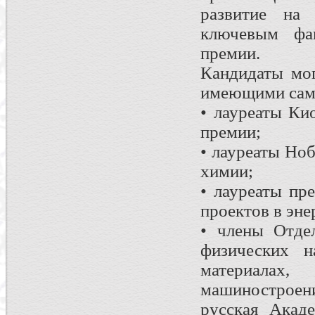
развитие на 
ключевым фак
премии.
Кандидаты мо
имеющими самы
• лауреаты Ки
премии;
• лауреаты Но
химии;
• лауреаты пр
проектов в эне
• члены Отде
физических 
материала
машиностроени
русская Акад