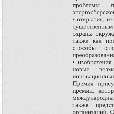
проблемы п
энергосбереже
• открытия, и
существенным
охраны окруж
также как пр
способы испо
преобразовани
• изобретения
новые возм
инновационных
Премия прису
премии, кото
международны
также предс
организаций. С