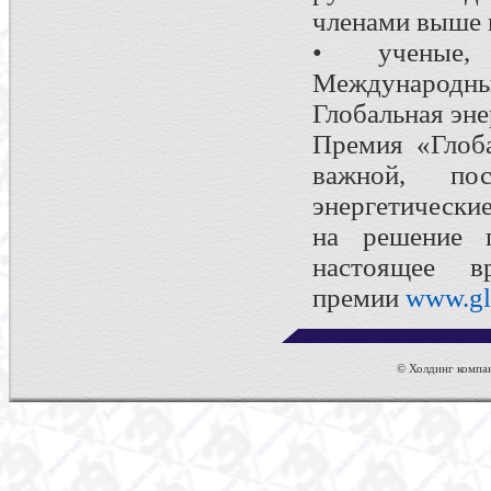
членами выше 
• ученые,
Международны
Глобальная эне
Премия «Глоба
важной, поск
энергетически
на решение п
настоящее 
премии
www.gl
© Холдинг компан