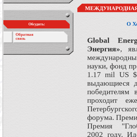
МЕЖДУНАРОДНАЯ 
О Х
Обсудить:
Обратная
связь
Global Ener
Энергия»
, яв
международны
науки, фонд пр
1.17 mil US $
выдающиеся д
победителям 
проходит еж
Петербургско
форума. Преми
Премия "Глоб
2002 году. И