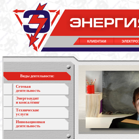
КЛИЕНТАМ
ЭЛЕКТРО
Виды деятельности:
Сетевая
деятельность
Энергоаудит
и консалтинг
Технические
услуги
Инновационная
деятельность