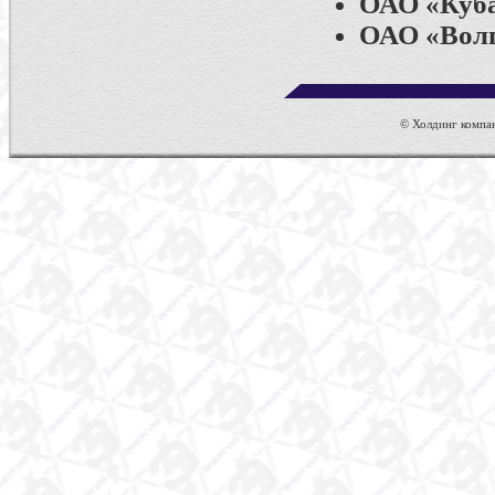
ОАО «Куба
ОАО «Волг
© Холдинг компан