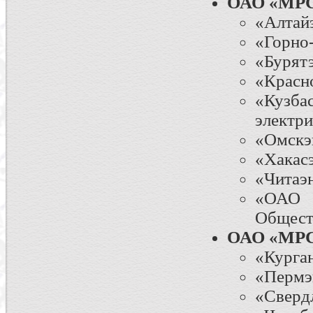
ОАО «МРС
«Алтай
«Горно-
«Бурят
«Красн
«Куз
электр
«Омскэ
«Хакас
«Читаэ
«ОАО 
Общест
ОАО «МРС
«Курга
«Пермэ
«Сверд