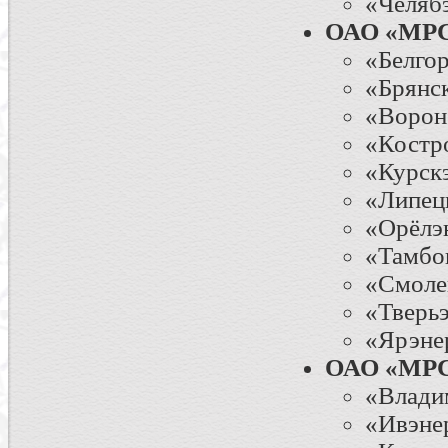
«Челяб
ОАО «МРС
«Белго
«Брянс
«Ворон
«Костр
«Курск
«Липец
«Орёлэ
«Тамбо
«Смоле
«Тверь
«Ярэне
ОАО «МРС
«Влади
«Ивэне