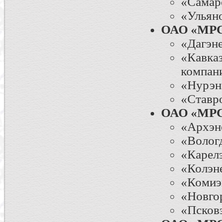
«Самар
«Ульян
ОАО «МРС
«Дагэн
«Кавка
компан
«Нурэн
«Ставр
ОАО «МРС
«Архэн
«Волог
«Карел
«Колэн
«Комиэ
«Новго
«Псков