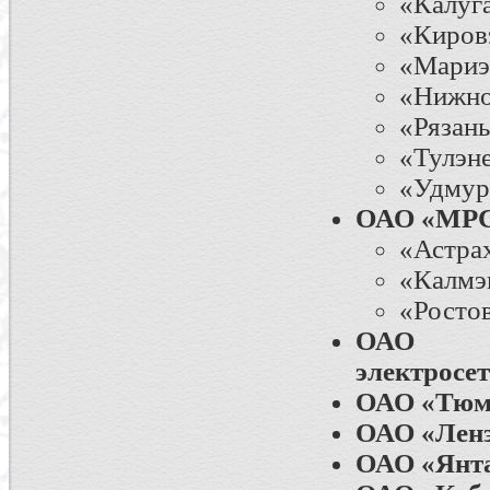
«Калуг
«Киров
«Мариэ
«Нижно
«Рязань
«Тулэн
«Удмур
ОАО «МР
«Астра
«Калмэ
«Росто
ОАО «М
электросе
ОАО «Тюм
ОАО «Ленэ
ОАО «Янта