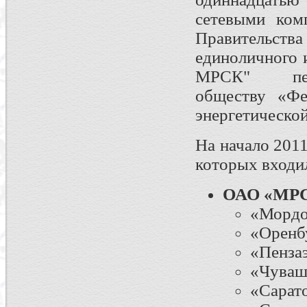
сетевыми ком
Правительств
единоличного 
МРСК" пере
обществу «Фе
энергетическо
На начало 201
которых входил
ОАО «МРС
«Мордо
«Оренб
«Пенза
«Чуваш
«Сарато