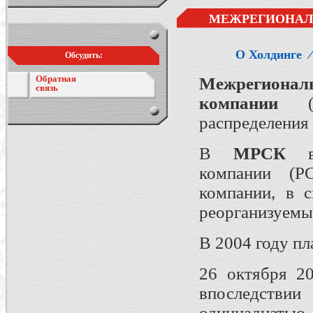
МЕЖРЕГИОНАЛ
О Холдинге
Обсудить:
Обратная
Межрегионал
связь
компании
(М
распределения 
В
МРСК
вх
компании (РС
компании, в 
реорганизуемы
В 2004 году п
26 октября 2
впоследств
одиннадцатью