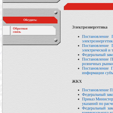
Обсудить:
Электроэнергетика
Обратная
связь
Постановление 
электроэнергетик
Постановление 
электрической и 
Федеральный зако
Постановление П
розничных рынко
Постановление 
информации субъ
ЖКХ
Постановление Пр
Федеральный зако
Приказ Министерс
указаний по расч
Федеральный зак
коммунального к