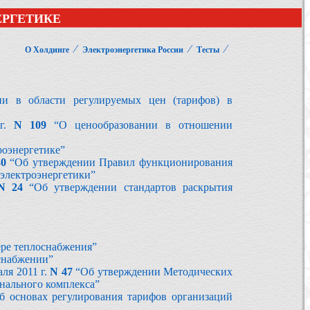
ЕРГЕТИКЕ
⁄
⁄
⁄
О Холдинге
Электроэнергетика России
Тесты
и в области регулируемых цен (тарифов) в
 г.
N 109
“О ценообразовании в отношении
роэнергетике”
30
“Об утверждении Правил функционирования
электроэнергетики”
N 24
“Об утверждении cтандартов раскрытия
ере теплоснабжения”
снабжении”
ля 2011 г.
N 47
“Об утверждении Методических
унального комплекса”
 основах регулирования тарифов организаций