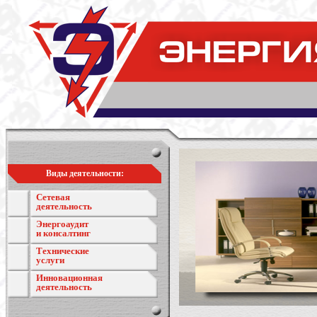
Виды деятельности:
Сетевая
деятельность
Энергоаудит
и консалтинг
Технические
услуги
Инновационная
деятельность