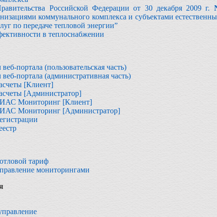
равительства Российской Федерации от 30 декабря 2009 г.
низациями коммунального комплекса и субъектами естественны
слуг по передаче тепловой энергии”
фективности в теплоснабжении
 веб-портала (пользовательская часть)
 веб-портала (административная часть)
асчеты [Клиент]
асчеты [Администратор]
ЕИАС Мониторинг [Клиент]
ЕИАС Мониторинг [Администратор]
регистрации
еестр
Котловой тариф
Управление мониторингами
я
управление