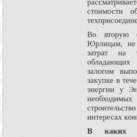
рассматрива
стоимости о
техприсоедин
Во вторую 
Юрлицам, не
затрат на т
обладающих 
залогом выпо
закупке в теч
энергии у Эн
необходимы
строительст
интересах кон
В каких р