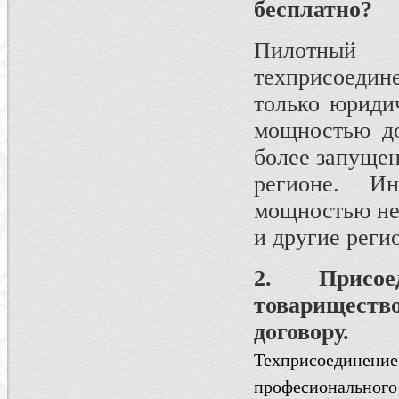
бесплатно?
Пилотный
техприсоеди
только юриди
мощностью до
более запущен
регионе. И
мощностью не 
и другие реги
2. Присое
товарищес
договору.
Техприсоединен
професиональног