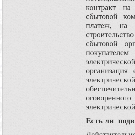
контракт на
сбытовой ком
платеж, на 
строительств
сбытовой ор
покупателем
электрическ
организация 
электричес
обеспечитель
оговоренн
электрической
Есть ли подв
Действитель