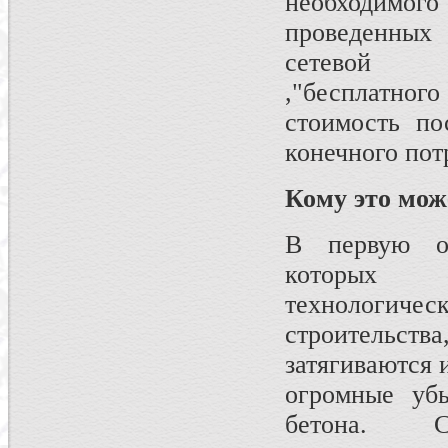
необходимого
проведенных 
сетевой и
,"бесплатно
стоимость по
конечного пот
Кому это мож
В первую оч
которых 
технологич
строительств
затягиваются 
огромные убы
бетона. С