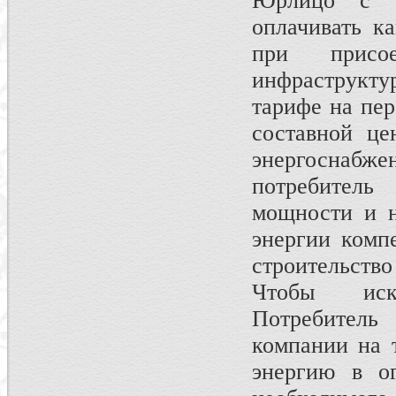
Юрлицо с 
оплачивать к
при присо
инфраструкту
тарифе на пер
составной це
энергоснабже
потребитель
мощности и н
энергии комп
строительство
Чтобы иск
Потребитель
компании на т
энергию в ог