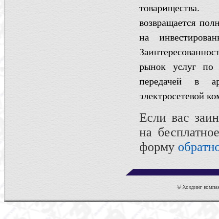
товарищества
возвращается пол
на инвестирова
Заинтересованнос
рынок услуг по 
передачей в ар
электросетевой ко
Если вас заин
на бесплатно
форму
обратн
© Холдинг компан