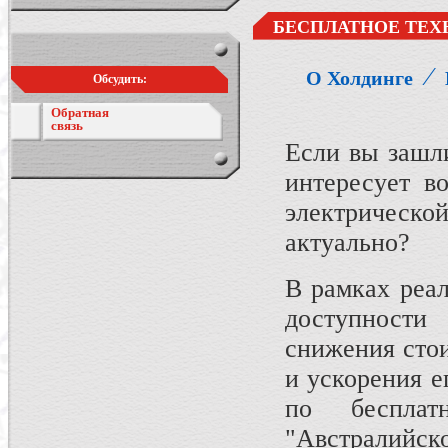
БЕСПЛАТНОЕ ТЕХ
⁄
О Холдинге
Обсудить:
Обратная
связь
Если вы зашли
интересует в
электрической
актуально?
В рамках реа
доступност
снижения сто
и ускорения е
по беспла
"Австралийс