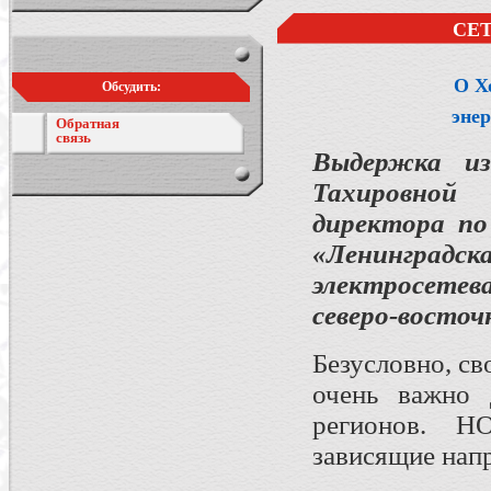
СЕ
О Х
Обсудить:
энер
Обратная
связь
Выдержка и
Тахировной
директора по
«Ленинград
электросетев
северо-восто
Безусловно, с
очень важно 
регионов. Н
зависящие нап