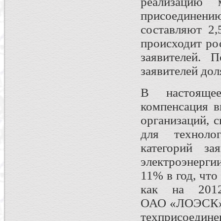
реализацию 
присоединени
составляют 2
происходит ро
заявителей. 
заявителей дол
В настояще
компенсация в
организаций, 
для технолог
категорий з
электроэнерг
11% в год, чт
как на 201
ОАО «ЛОЭСК»),
техприсоедине