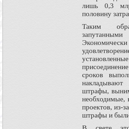
лишь 0,3 млр
половину затра
Таким обра
запутанными
Экономичес
удовлетвор
установленны
присоединени
сроков выпол
накладывают
штрафы, выним
необходимые, 
проектов, из-
штрафы и были
В свете это