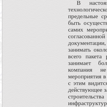
В настояще
технологичес
предельные с
быть осущест
самих меропри
согласованн
документации
занимать окол
всего пакета
занимает бол
компания н
мероприятия в
с этим видитс
действующее з
строительс
инфраструк