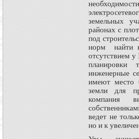
необходимо
электросетевог
земельных уч
районах с пло
под строитель
норм найти п
отсутствием у
планировки
инженерные се
имеют место 
земли для пр
компания в
собственникам
ведет не толь
но и к увеличе
Увы, существ