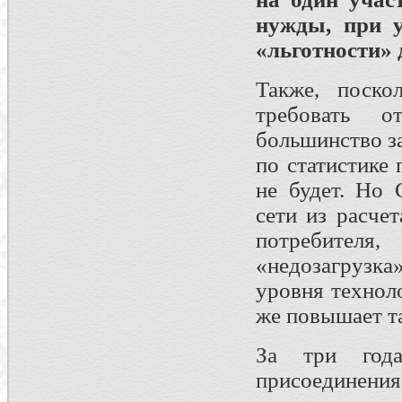
нужды, при 
«льготности» 
Также, поско
требовать о
большинство за
по статистике
не будет. Но 
сети из расче
потребител
«недозагрузк
уровня техноло
же повышает т
За три года
присоединени