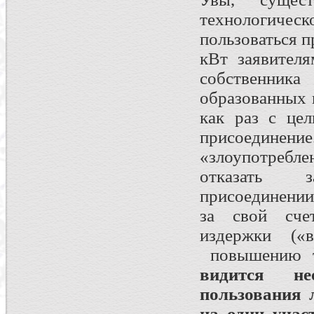
технологиче
пользоваться п
кВт заявителя
собственника
образованных 
как раз с цел
присоедине
«злоупотребле
отказать з
присоединении
за свой сче
издержки («
повышению т
видится не
пользования 
на один уча