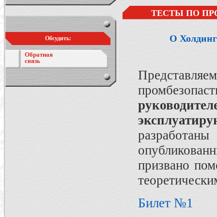
ТЕСТЫ ПО ПР
О Холдинг
Обсудить:
Обратная
связь
Представляе
промбезопа
руководите
эксплуатир
разработан
опубликован
призвано пом
теоретически
Билет №1